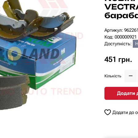
VECTRA
бараба
Артикул: 96226
Код: 000000921
Доступність:
Н
451 грн.
Кількість
Додати 
Додати до 