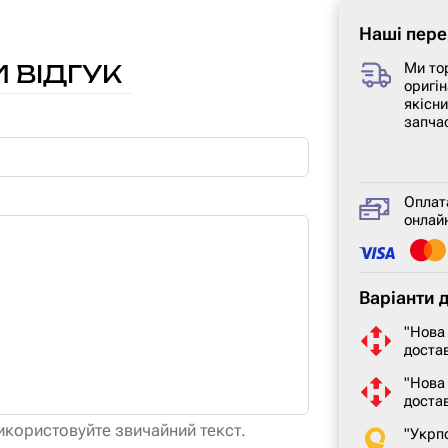
Наші пере
 ВІДГУК
Ми то
оригін
якісн
запча
Оплат
онлайн
Варіанти 
"Нова
достав
"Нова
доста
икористовуйте звичайний текст.
"Укрп