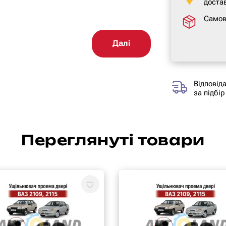
достав
Самов
Далі
Відповід
за підбір
Переглянуті товари