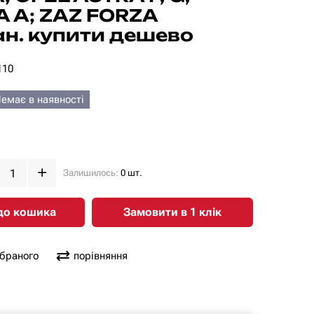
 A; ZAZ FORZA
н. купити дешево
110
емає в наявності
Залишилось:
0 шт.
до кошика
Замовити в 1 клiк
обраного
порівняння