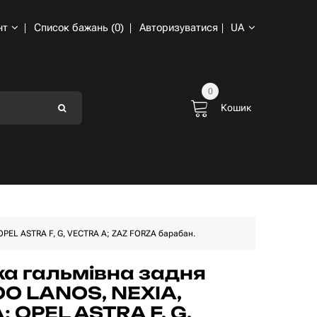
нт
Список бажань (0)
Авторизуватися
UA
0
Кошик
PEL ASTRA F, G, VECTRA A; ZAZ FORZA барабан.
а гальмівна задня
O LANOS, NEXIA,
; OPEL ASTRA F, G,