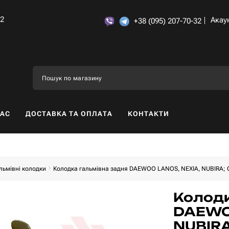
32
Акау
+38 (095) 207-70-32
НАС
ДОСТАВКА ТА ОПЛАТА
КОНТАКТИ
льмівні колодки
Колодка гальмівна задня DAEWOO LANOS, NEXIA, NUBIRA; O
Колодк
DAEWO
NUBIRA