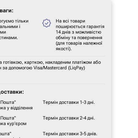
ваги:
ргуємо тільки
На всі товари
альними і
поширюється гарантія
ими
14 днів з можливістю
стинами.
обміну та повернення
(для товарів належної
якості).
а готівкою, карткою, накладеним платіжом або
 за допомогою Visa/Mastercard (LiqPay)
доставки:
 Пошта"
Термін доставки 1-3 дні.
ка у відділення
 Пошта"
Термін доставки 2-4 дні.
вка кур'єром
ошта"
Термін доставки 3-5 днів.