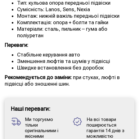
Тип: кульова опора передньої підвіски
Сумісність: Lanos, Sens, Nexia
Монтаж: нижній важіль передньої підвіски
Комплектація: опора + болти та гайки
Матеріали: сталь, пильник – гума або
поліуретан
Переваги:
Стабільне керування авто
Зменшення люфтів та шумів у підвісці
Швидке встановлення без доробок
Рекомендується до заміни:
при стуках, люфті в
підвісці або зношенні шин.
Наші переваги:
Ми торгуємо
На всі товари
тільки
поширюється
оригінальними і
гарантія 14 днів з
якісними
можливістю