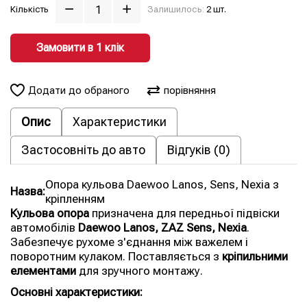
Кількість
Залишилось:
2 шт.
Замовити в 1 клiк
Додати до обраного
порівняння
Опис
Характеристики
Застосовніть до авто
Відгуків (0)
Опора кульова Daewoo Lanos, Sens, Nexia з
Назва:
кріпленням
Кульова опора
призначена для передньої підвіски
автомобілів
Daewoo Lanos, ZAZ Sens, Nexia
.
Забезпечує рухоме з'єднання між важелем і
поворотним кулаком. Поставляється з
кріпильними
елементами
для зручного монтажу.
Основні характеристики: