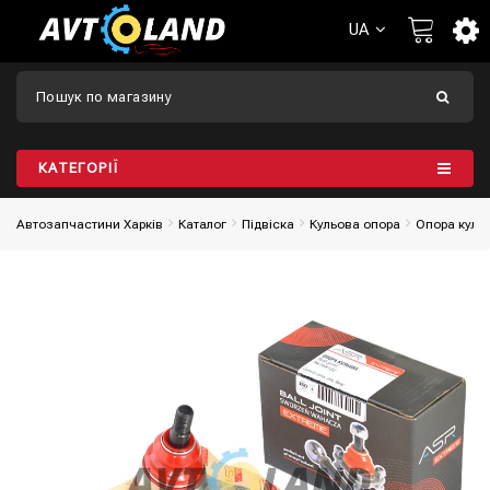
UA
КАТЕГОРІЇ
Автозапчастини Харків
Каталог
Підвіска
Кульова опора
Опора кульо