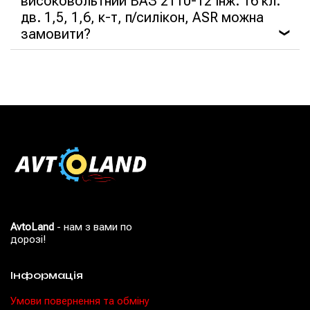
високовольтний ВАЗ 2110-12 інж. 16 кл.
дв. 1,5, 1,6, к-т, п/силікон, ASR можна
замовити?
❯
AvtoLand
- нам з вами по
дорозі!
Інформація
Умови повернення та обміну