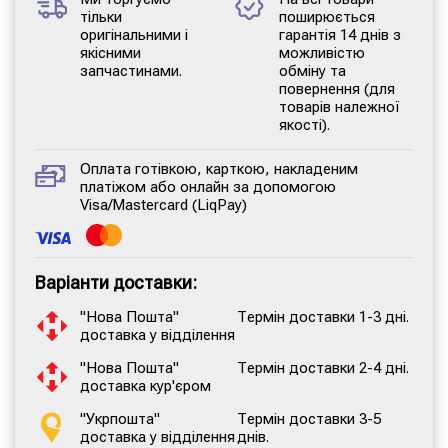
тільки
поширюється
оригінальними і
гарантія 14 днів з
якісними
можливістю
запчастинами.
обміну та
повернення (для
товарів належної
якості).
Оплата готівкою, карткою, накладеним
платіжом або онлайн за допомогою
Visa/Mastercard (LiqPay)
Варіанти доставки:
"Нова Пошта"
Термін доставки 1-3 дні.
доставка у відділення
"Нова Пошта"
Термін доставки 2-4 дні.
доставка кур'єром
"Укрпошта"
Термін доставки 3-5
доставка у відділення
днів.