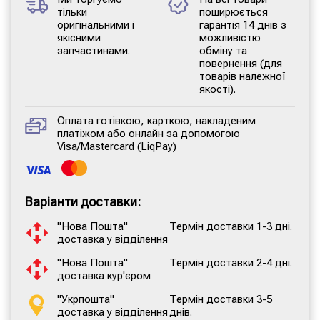
тільки
поширюється
оригінальними і
гарантія 14 днів з
якісними
можливістю
запчастинами.
обміну та
повернення (для
товарів належної
якості).
Оплата готівкою, карткою, накладеним
платіжом або онлайн за допомогою
Visa/Mastercard (LiqPay)
Варіанти доставки:
"Нова Пошта"
Термін доставки 1-3 дні.
доставка у відділення
"Нова Пошта"
Термін доставки 2-4 дні.
доставка кур'єром
"Укрпошта"
Термін доставки 3-5
доставка у відділення
днів.