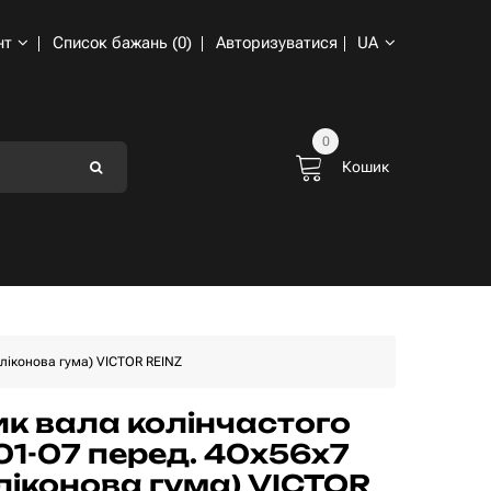
нт
Список бажань (0)
Авторизуватися
UA
0
Кошик
ліконова гума) VICTOR REINZ
к вала колінчастого
01-07 перед. 40x56x7
ліконова гума) VICTOR