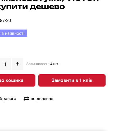
купити дешево
087-20
 в наявності
Залишилось:
4 шт.
до кошика
Замовити в 1 клiк
обраного
порівняння