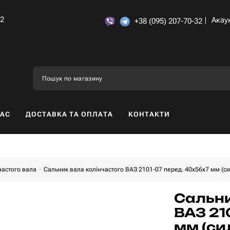
32
Акау
+38 (095) 207-70-32
НАС
ДОСТАВКА ТА ОПЛАТА
КОНТАКТИ
частого вала
Сальник вала колінчастого ВАЗ 2101-07 перед. 40x56x7 мм (си
Сальни
ВАЗ 21
мм (си