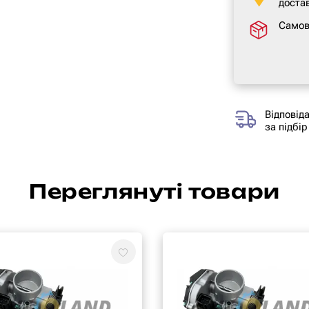
достав
Самов
Відповід
за підбір
Переглянуті товари