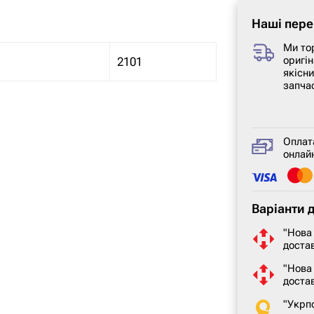
Наші пере
Ми то
оригін
2101
якісн
запча
Оплат
онлайн
Варіанти 
"Нова
достав
"Нова
доста
"Укрп