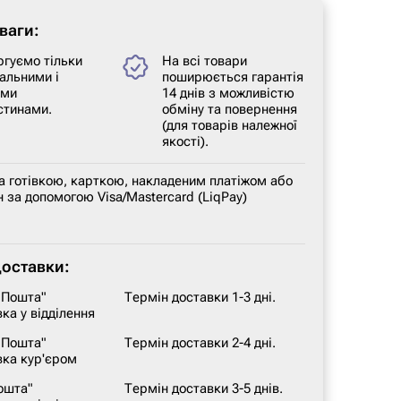
ваги:
ргуємо тільки
На всі товари
альними і
поширюється гарантія
ими
14 днів з можливістю
стинами.
обміну та повернення
(для товарів належної
якості).
а готівкою, карткою, накладеним платіжом або
 за допомогою Visa/Mastercard (LiqPay)
доставки:
 Пошта"
Термін доставки 1-3 дні.
ка у відділення
 Пошта"
Термін доставки 2-4 дні.
вка кур'єром
ошта"
Термін доставки 3-5 днів.