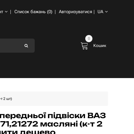
нт
Список бажань (0)
Авторизуватися
UA
0
Кошик
т 2 шт)
 передньої підвіски ВАЗ
71,21272 масляні (к-т 2
пити дешево