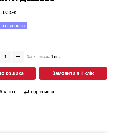
37/36-Kit
 в наявності
Залишилось:
1 шт.
до кошика
Замовити в 1 клiк
обраного
порівняння