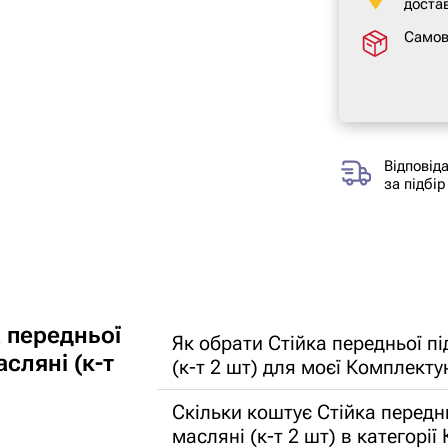
достав
Самов
Відповід
за підбір
 передньої
Як обрати Стійка передньої п
сляні (к-т
(к-т 2 шт) для моєї Комплекту
Скільки коштує Стійка передн
масляні (к-т 2 шт) в категорі