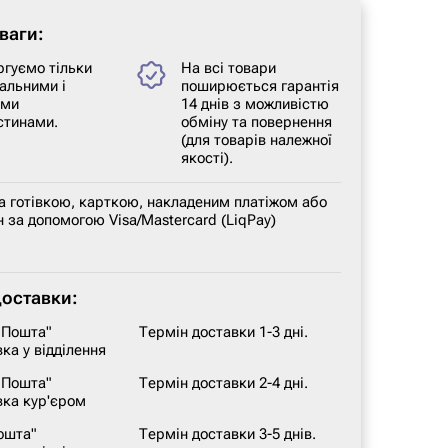
ваги:
ргуємо тільки
На всі товари
альними і
поширюється гарантія
ими
14 днів з можливістю
стинами.
обміну та повернення
(для товарів належної
якості).
а готівкою, карткою, накладеним платіжом або
 за допомогою Visa/Mastercard (LiqPay)
доставки:
 Пошта"
Термін доставки 1-3 дні.
ка у відділення
 Пошта"
Термін доставки 2-4 дні.
вка кур'єром
ошта"
Термін доставки 3-5 днів.