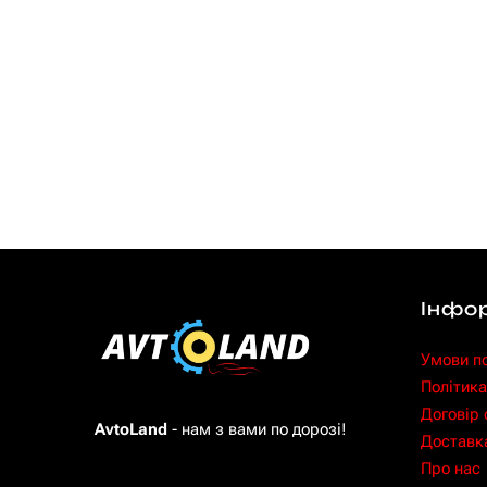
Інфо
Умови п
Політика
Договір
AvtoLand
- нам з вами по дорозі!
Доставка
Про нас