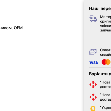
Наші пере
Ми то
оригін
якісн
ипником, OEM
запча
Оплат
онлайн
Варіанти 
"Нова
достав
"Нова
доста
"Укрп