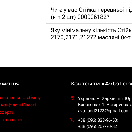
Чи є у вас Стійка передньої п
(к-т 2 шт) 000006182?
Яку мінімальну кількість Стій
2170,2171,21272 масляні (к-т
рмація
Контакти «AvtoLan
овернення та обміну
Україна, м. Харків, пл. Юр
Кононенко, 1. Авторинок
 конфіденційності
avtoland2123@gmail.com
 оферти
 та оплата
+38 (096) 828-96-53
;
+38 (095) 207-70-32