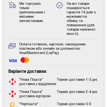
Ми торгуємо
На всі товари
тільки
поширюється
оригінальними і
гарантія 14 днів з
якісними
можливістю
запчастинами.
обміну та
повернення (для
товарів належної
якості).
Оплата готівкою, карткою, накладеним
платіжом або онлайн за допомогою
Visa/Mastercard (LiqPay)
Варіанти доставки:
"Нова Пошта"
Термін доставки 1-3 дні.
доставка у відділення
"Нова Пошта"
Термін доставки 2-4 дні.
доставка кур'єром
"Укрпошта"
Термін доставки 3-5