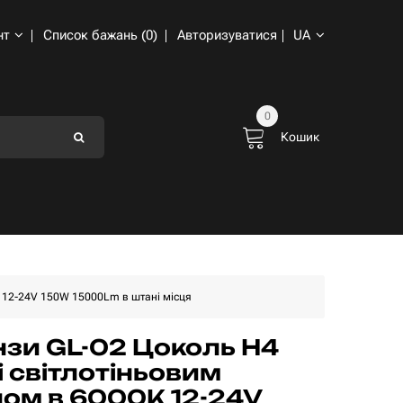
нт
Список бажань (0)
Авторизуватися
UA
0
Кошик
K 12-24V 150W 15000Lm в штані місця
інзи GL-02 Цоколь H4
і світлотіньовим
ом в 6000K 12-24V