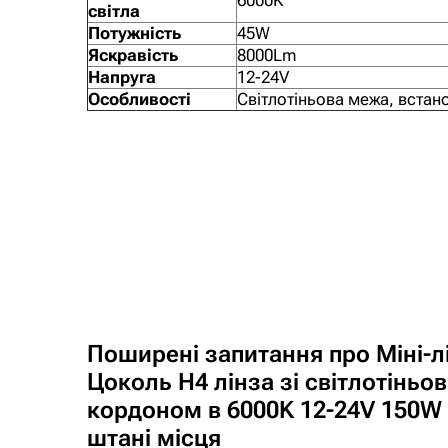
6000K
світла
Потужність
45W
Яскравість
8000Lm
Напруга
12-24V
Особливості
Світлотіньова межа, встано
Поширені запитання про Міні-л
Цоколь H4 лінза зі світлотіньо
кордоном в 6000K 12-24V 150W
штані місця