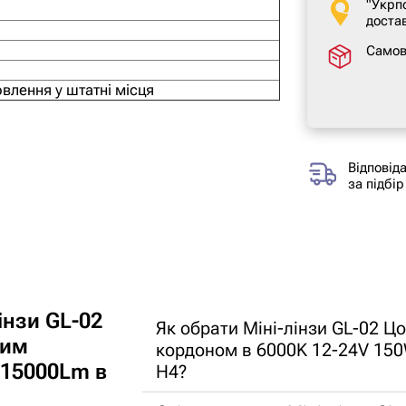
"Укрп
достав
Самов
влення у штатні місця
Відповід
за підбір
інзи GL-02
Як обрати Міні-лінзи GL-02 Цо
вим
кордоном в 6000K 12-24V 150
 15000Lm в
H4?