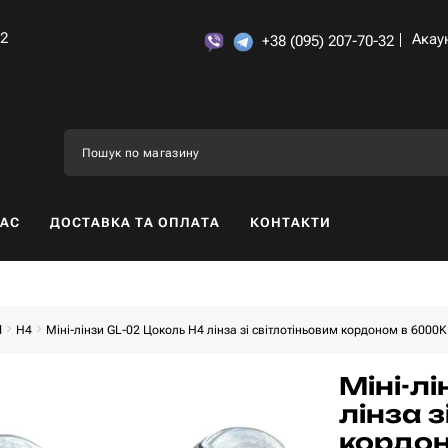
32
Акау
+38 (095) 207-70-32
НАС
ДОСТАВКА ТА ОПЛАТА
КОНТАКТИ
d
H4
Міні-лінзи GL-02 Цоколь H4 лінза зі світлотіньовим кордоном в 6000
Міні-л
лінза з
кордон