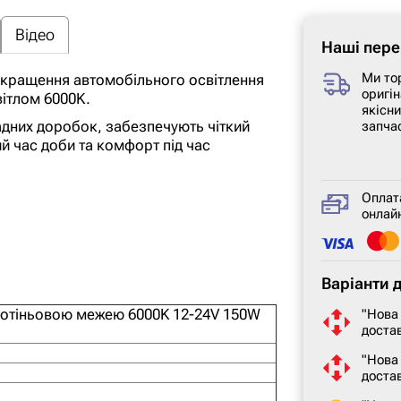
Відео
Наші пере
Ми то
покращення автомобільного освітлення
оригін
вітлом 6000K.
якісн
адних доробок, забезпечують чіткий
запча
й час доби та комфорт під час
Оплат
онлайн
Варіанти 
ітлотіньовою межею 6000K 12-24V 150W
"Нова
достав
"Нова
доста