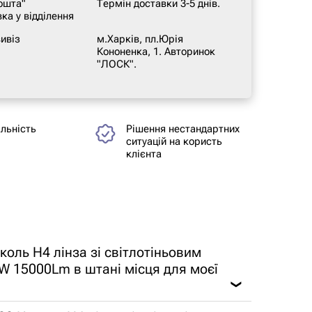
ошта"
Термін доставки 3-5 днів.
ка у відділення
ивіз
м.Харків, пл.Юрія
Кононенка, 1. Авторинок
"ЛОСК".
альність
Рішення нестандартних
ситуацій на користь
клієнта
коль H4 лінза зі світлотіньовим
W 15000Lm в штані місця для моєї
❯