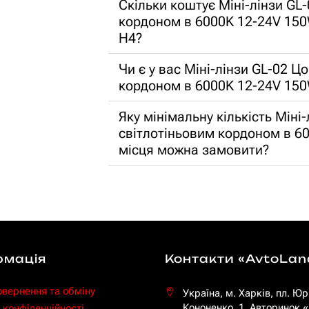
Скільки коштує Міні-лінзи GL-
кордоном в 6000K 12-24V 150W
H4?
Чи є у вас Міні-лінзи GL-02 Ц
кордоном в 6000K 12-24V 150
Яку мінімальну кількість Міні
світлотіньовим кордоном в 6
місця можна замовити?
рмація
Контакти «AvtoLan
овернення та обміну
Україна, м. Харків, пл. Юр
Кононенко, 1. Авторинок
 конфіденційності