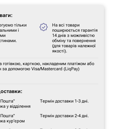
ваги:
ргуємо тільки
На всі товари
альними і
поширюється гарантія
ими
14 днів з можливістю
стинами.
обміну та повернення
(для товарів належної
якості).
а готівкою, карткою, накладеним платіжом або
 за допомогою Visa/Mastercard (LiqPay)
доставки:
 Пошта"
Термін доставки 1-3 дні.
ка у відділення
 Пошта"
Термін доставки 2-4 дні.
вка кур'єром