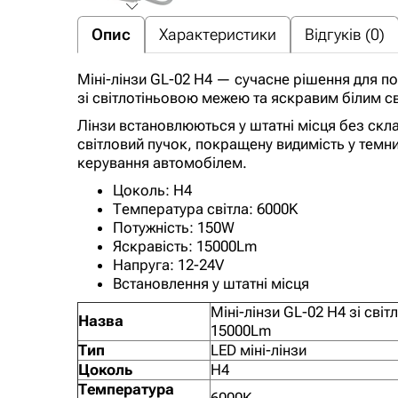
Опис
Характеристики
Відгуків (0)
Міні-лінзи GL-02 H4 — сучасне рішення для 
зі світлотіньовою межею та яскравим білим с
Лінзи встановлюються у штатні місця без скл
світловий пучок, покращену видимість у темни
керування автомобілем.
Цоколь: H4
Температура світла: 6000K
Потужність: 150W
Яскравість: 15000Lm
Напруга: 12-24V
Встановлення у штатні місця
Міні-лінзи GL-02 H4 зі св
Назва
15000Lm
Тип
LED міні-лінзи
Цоколь
H4
Температура