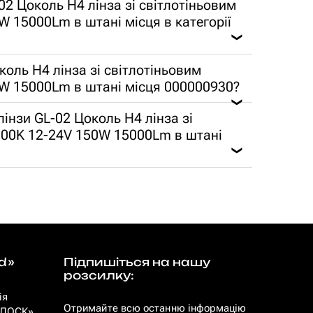
02 Цоколь H4 лінза зі світлотіньовим
 15000Lm в штані місця в категорії
❯
околь H4 лінза зі світлотіньовим
W 15000Lm в штані місця 000000930?
❯
-лінзи GL-02 Цоколь H4 лінза зі
000K 12-24V 150W 15000Lm в штані
❯
d»
Підпишіться на нашу
розсилку:
ія
Отримайте всю останню інформацію
 «ЛОСК»