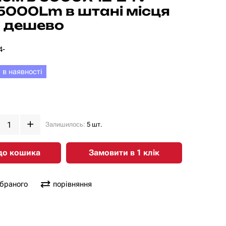
5000Lm в штані місця
 дешево
4-
 в наявності
Залишилось:
5 шт.
до кошика
Замовити в 1 клiк
обраного
порівняння