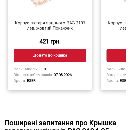
Корпус ліхтаря заднього ВАЗ 2107
Корпус ліх
лев. жовтий Покажчик
лев.
421 грн.
Додати до кошика
Д
Залишилось:
1 шт.
Залишилось
Відправка/Самовивіз:
07.08.2026
Відправка/Са
Бренд:
ESER
Бренд:
ESER
Поширені запитання про Крышка