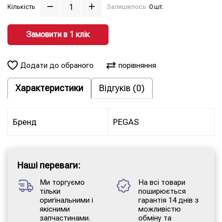
Кількість
Залишилось:
0 шт.
Замовити в 1 клiк
Додати до обраного
порівняння
Характеристики
Відгуків (0)
Бренд
PEGAS
Наші переваги:
Ми торгуємо
На всі товари
тільки
поширюється
оригінальними і
гарантія 14 днів з
якісними
можливістю
запчастинами.
обміну та