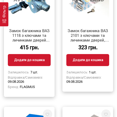
Фільтр
Замок багажника ВАЗ
Замок багажника ВАЗ
1118 з ключами та
2101 з ключами та
личинками дверей
личинками дверей,
(якість оригінал)
ASR
415 грн.
323 грн.
Додати до кошика
Додати до кошика
Залишилось:
7 шт.
Залишилось:
1 шт.
Відправка/Самовивіз:
Відправка/Самовивіз:
09.08.2026
09.08.2026
Бренд:
FLAGMUS