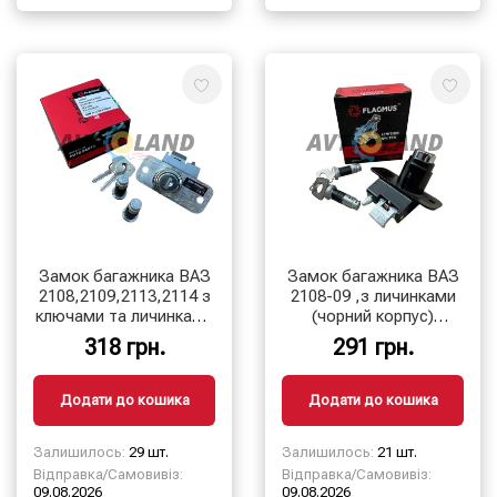
Замок багажника ВАЗ
Замок багажника ВАЗ
2108,2109,2113,2114 з
2108-09 ,з личинками
ключами та личинками
(чорний корпус)
дверей
FLAGMUS
318 грн.
291 грн.
Додати до кошика
Додати до кошика
Залишилось:
29 шт.
Залишилось:
21 шт.
Відправка/Самовивіз:
Відправка/Самовивіз:
09.08.2026
09.08.2026