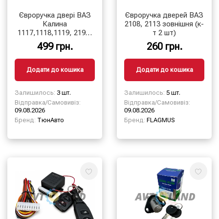
Євроручка двері ВАЗ
Євроручка дверей ВАЗ
Калина
2108, 2113 зовнішня (к-
1117,1118,1119, 2190,
т 2 шт)
2192, 2194 зовнішня,
499 грн.
260 грн.
(к-т 4 шт.)
Додати до кошика
Додати до кошика
Залишилось:
3 шт.
Залишилось:
5 шт.
Відправка/Самовивіз:
Відправка/Самовивіз:
09.08.2026
09.08.2026
Бренд:
ТюнАвто
Бренд:
FLAGMUS