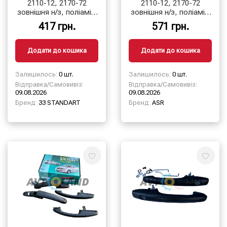
2110-12, 2170-72
2110-12, 2170-72
зовнішня н/з, поліамід
зовнішня н/з, поліамід
(к-т 4 шт.) 33
(к-т 4 шт.) ASR
417 грн.
571 грн.
STANDART
Додати до кошика
Додати до кошика
Залишилось:
0 шт.
Залишилось:
0 шт.
Відправка/Самовивіз:
Відправка/Самовивіз:
09.08.2026
09.08.2026
Бренд:
33 STANDART
Бренд:
ASR