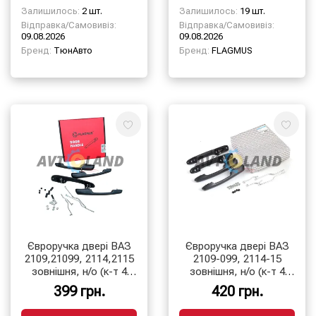
Залишилось:
2 шт.
Залишилось:
19 шт.
Відправка/Самовивіз:
Відправка/Самовивіз:
09.08.2026
09.08.2026
Бренд:
ТюнАвто
Бренд:
FLAGMUS
Євроручка двері ВАЗ
Євроручка двері ВАЗ
2109,21099, 2114,2115
2109-099, 2114-15
зовнішня, н/о (к-т 4
зовнішня, н/о (к-т 4
шт.)
шт.) ASR
399 грн.
420 грн.