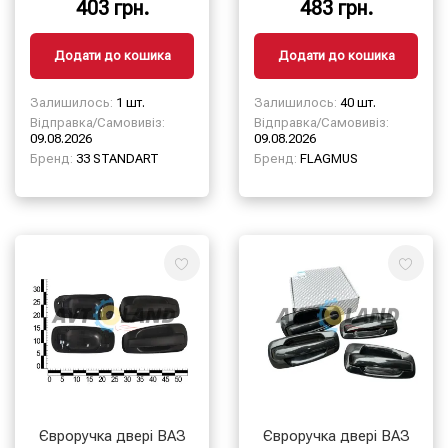
403 грн.
483 грн.
STANDART
(к-т 4 шт.)
Додати до кошика
Додати до кошика
Залишилось:
1 шт.
Залишилось:
40 шт.
Відправка/Самовивіз:
Відправка/Самовивіз:
09.08.2026
09.08.2026
Бренд:
33 STANDART
Бренд:
FLAGMUS
Євроручка двері ВАЗ
Євроручка двері ВАЗ