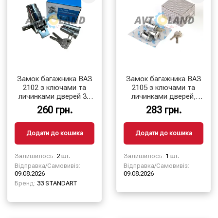
Замок багажника ВАЗ
Замок багажника ВАЗ
2102 з ключами та
2105 з ключами та
личинками дверей 33
личинками дверей,
STANDART
ASR
260 грн.
283 грн.
Додати до кошика
Додати до кошика
Залишилось:
2 шт.
Залишилось:
1 шт.
Відправка/Самовивіз:
Відправка/Самовивіз:
09.08.2026
09.08.2026
Бренд:
33 STANDART