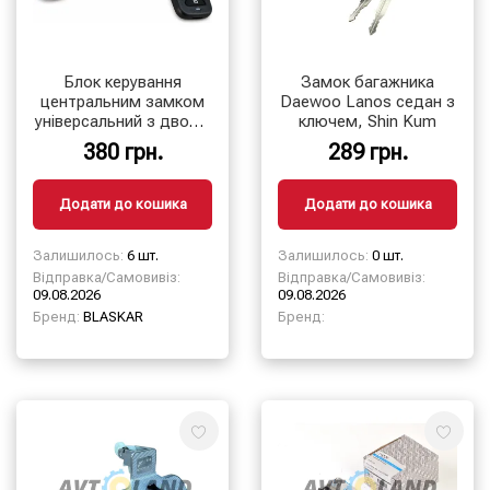
Блок керування
Замок багажника
центральним замком
Daewoo Lanos седан з
універсальний з двома
ключем, Shin Kum
пультами
380 грн.
289 грн.
Додати до кошика
Додати до кошика
Залишилось:
6 шт.
Залишилось:
0 шт.
Відправка/Самовивіз:
Відправка/Самовивіз:
09.08.2026
09.08.2026
Бренд:
BLASKAR
Бренд: