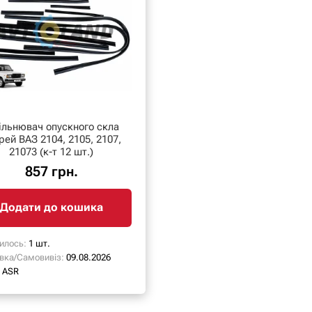
ільнювач опускного скла
рей ВАЗ 2104, 2105, 2107,
21073 (к-т 12 шт.)
857 грн.
Додати до кошика
илось:
1 шт.
вка/Самовивіз:
09.08.2026
ASR