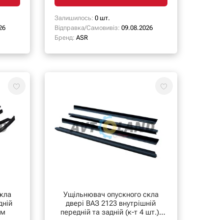
Залишилось:
0 шт.
26
Відправка/Самовивіз:
09.08.2026
Бренд:
ASR
кла
Ущільнювач опускного скла
дній
двері ВАЗ 2123 внутрішній
см
передній та задній (к-т 4 шт.),