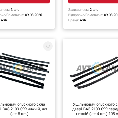
илось:
3 шт.
Залишилось:
2 шт.
вка/Самовивіз:
09.08.2026
Відправка/Самовивіз:
09.08.20
ASR
Бренд:
ASR
ільнювач опускного скла
Ущільнювач опускного с
і ВАЗ 2109-099 нижній, н/з
двері ВАЗ 2109-099 пере
(к-т 8 шт.)
нижній (к-т 4 шт.) 105 