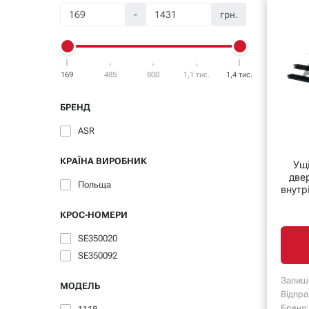
-
грн.
169
485
800
1,1 тис.
1,4 тис.
БРЕНД
ASR
КРАЇНА ВИРОБНИК
Ущ
двер
Польща
внутр
КРОС-НОМЕРИ
SE350020
SE350092
Залиш
МОДЕЛЬ
Відпра
Бренд: