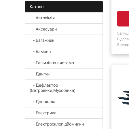
Каталог
- Автохімія
- Аксесуари
Залиш
Відпра
- Багажник
Бренд:
- Бампер
- Гальмівна система
- Двигун
- Дефлектор
(Ветровики,Мухобійка)
- Дзеркала
- Електрика
- Електросклопідйомники