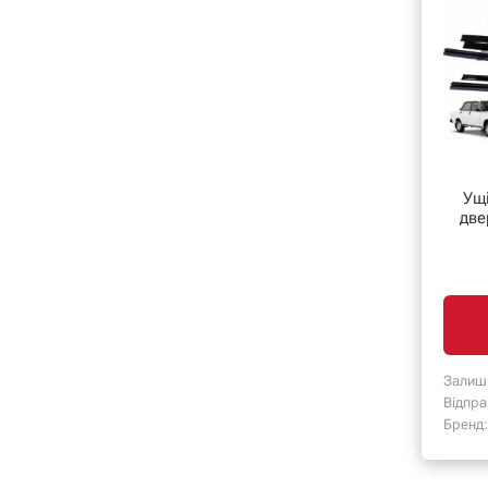
Ущ
две
Залиш
Відпра
Бренд: