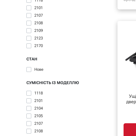
1118
2101
2107
2108
2109
2123
2170
СТАН
Нове
СУМІСНІСТЬ ІЗ МОДЕЛЛЮ
1118
Ущ
2101
двер
2104
2105
2107
2108