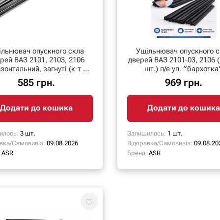
ільнювач опускного скла
Ущільнювач опускного с
рей ВАЗ 2101, 2103, 2106
дверей ВАЗ 2101-03, 2106 (
зонтальний, загнуті (к-т 8
шт.) п/е уп. ″бархотка
шт.) ″бархотка
585 грн.
969 грн.
Додати до кошика
Додати до кошика
илось:
3 шт.
Залишилось:
1 шт.
вка/Самовивіз:
09.08.2026
Відправка/Самовивіз:
09.08.20
ASR
Бренд:
ASR