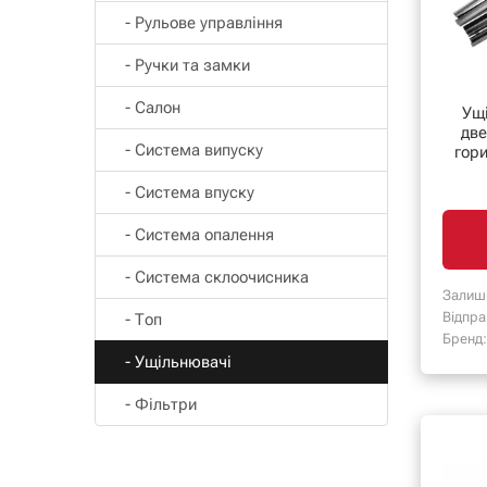
- Рульове управління
- Ручки та замки
- Салон
Ущ
две
- Система випуску
гори
- Система впуску
- Система опалення
- Система склоочисника
Залиш
Відпра
- Топ
Бренд:
- Ущільнювачі
- Фільтри