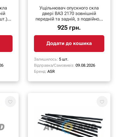
кла
Ущільнювач опускного скла
ній
двері ВАЗ 2170 зовнішній
шт.),
передній та задній, з подвійною
лапкою (к-т 4 шт.
925 грн.
Додати до кошика
Залишилось:
5 шт.
26
Відправка/Самовивіз:
09.08.2026
Бренд:
ASR