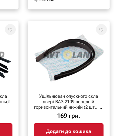
кла
Ущільнювач опускного скла
дньої
двері ВАЗ 2109 передній
горизонтальний нижній (2 шт., на
1 двері)
169 грн.
Додати до кошика