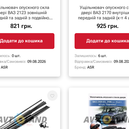
ільнювач опускного скла
Ущільнювач опускного с
вері ВАЗ 2123 зовнішній
двері ВАЗ 2170 внутріш
дній та задній з подвійною
передній та задній (к-т 4 
лапкою (к-т 4 шт.)
ASR
821 грн.
925 грн.
Додати до кошика
Додати до кошика
илось:
0 шт.
Залишилось:
6 шт.
вка/Самовивіз:
09.08.2026
Відправка/Самовивіз:
09.08.20
ASR
Бренд:
ASR