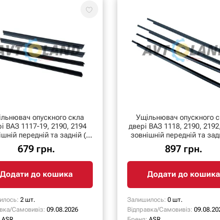
ільнювач опускного скла
Ущільнювач опускного с
і ВАЗ 1117-19, 2190, 2194
двері ВАЗ 1118, 2190, 2192
ішній передній та задній (к-
зовнішній передній та задн
т 4 шт.), A
подвійною
679 грн.
897 грн.
Додати до кошика
Додати до кошика
илось:
2 шт.
Залишилось:
0 шт.
вка/Самовивіз:
09.08.2026
Відправка/Самовивіз:
09.08.20
ASR
Бренд:
ASR