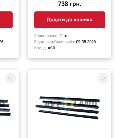
ASR
738 грн.
Додати до кошика
Залишилось:
2 шт.
26
Відправка/Самовивіз:
09.08.2026
Бренд:
ASR