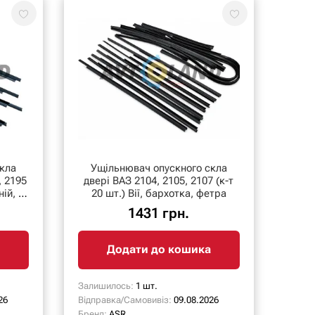
кла
Ущільнювач опускного скла
, 2195
двері ВАЗ 2104, 2105, 2107 (к-т
ій, з
20 шт.) Вії, бархотка, фетра
1431 грн.
Додати до кошика
Залишилось:
1 шт.
26
Відправка/Самовивіз:
09.08.2026
Бренд:
ASR