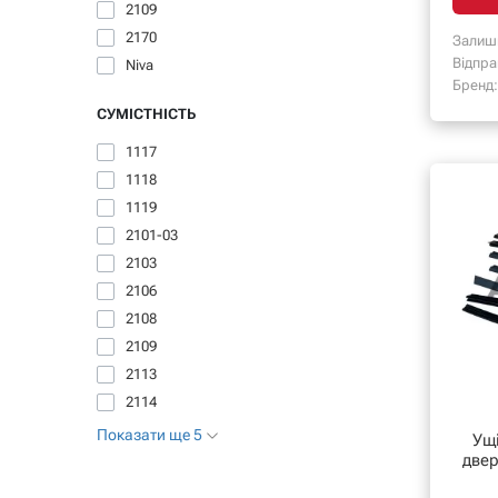
2109
2170
Залиш
Відпра
Niva
Бренд:
СУМІСТНІСТЬ
1117
1118
1119
2101-03
2103
2106
2108
2109
2113
2114
Показати ще 5
Ущ
двер