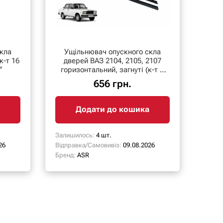
кла
Ущільнювач опускного скла
к-т 16
дверей ВАЗ 2104, 2105, 2107
″
горизонтальний, загнуті (к-т 8
шт.) бархотка
656 грн.
Додати до кошика
Залишилось:
4 шт.
26
Відправка/Самовивіз:
09.08.2026
Бренд:
ASR