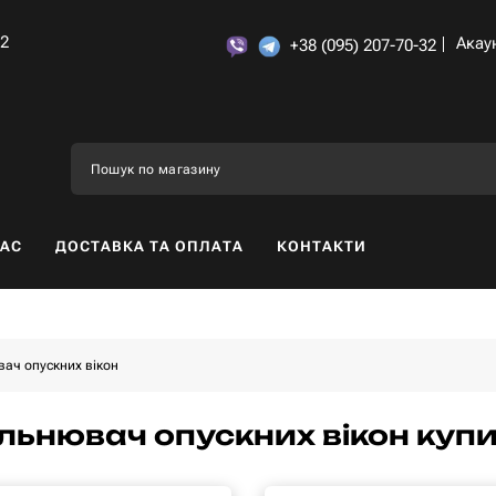
32
Акау
+38 (095) 207-70-32
НАС
ДОСТАВКА ТА ОПЛАТА
КОНТАКТИ
ач опускних вікон
льнювач опускних вікон купит