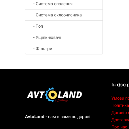
- Система опалення
- Система склоочисника
- Топ
- Ущільнювачі
- Фільтри
Інфо
Умови п
Політика
Договір
AvtoLand
- нам з вами по дорозі!
Доставка
Про нас