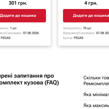
301 грн.
4 грн.
Додати до кошика
Додати до кошика
илось:
1 шт.
Залишилось:
70 шт.
вка/Самовивіз:
07.08.2026
Відправка/Самовивіз:
07.08.20
PEGAS
Бренд:
PEGAS
рені запитання про
Скільки тов
омплект кузова (FAQ)
Ремкомплек
Яка мініма
Яка максим