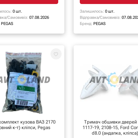
илось:
0 шт.
Залишилось:
0 шт.
вка/Самовивіз:
07.08.2026
Відправка/Самовивіз:
07.08.20
PEGAS
Бренд:
PEGAS
омплект кузова ВАЗ 2170
Тримач обшивки дверей
овний к-т) кліпси, Pegas
1117-19, 2108-15, Ford Co
d8.0 (андапка, кліпса