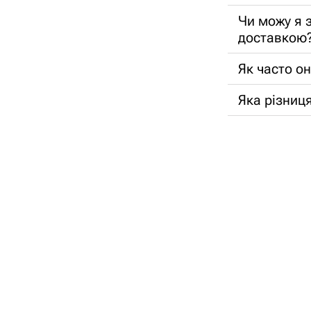
Чи можу я 
доставкою
Як часто о
Яка різниця