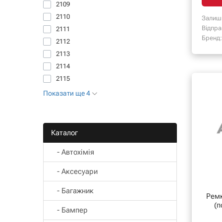
2109
2110
Залиш
Відпра
2111
Бренд:
2112
2113
2114
2115
Показати ще 4
Каталог
- Автохімія
- Аксесуари
- Багажник
Ремк
(п
- Бампер