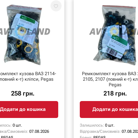
плект кузова ВАЗ 2114-
Ремкомплект кузова ВАЗ 
(повний к-т) кліпси, Pegas
2105, 2107 (повний к-т) кл
Pegas
258 грн.
218 грн.
Додати до кошика
Додати до кошика
илось:
0 шт.
Залишилось:
0 шт.
вка/Самовивіз:
07.08.2026
Відправка/Самовивіз:
07.08.20
PEGAS
Бренд:
PEGAS