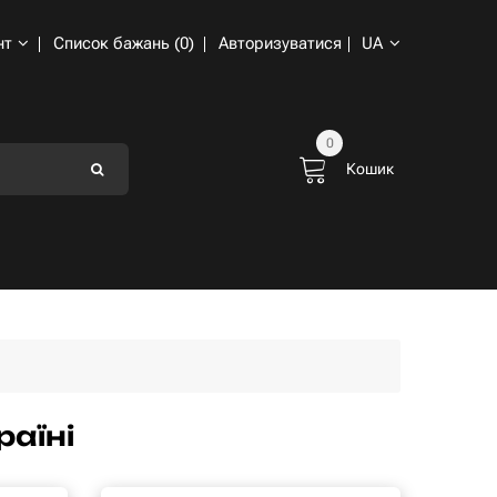
нт
Список бажань (0)
Авторизуватися
UA
0
Кошик
раїні