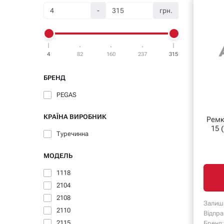
-
грн.
4
82
160
237
315
БРЕНД
PEGAS
КРАЇНА ВИРОБНИК
Ремком
15 
Туречинна
МОДЕЛЬ
1118
2104
2108
Залиш
2110
Відпра
2115
Бренд: