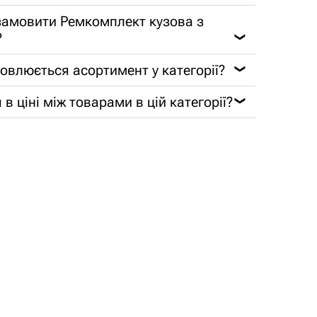
замовити Ремкомплект кузова з
?
❯
новлюється асортимент у категорії?
❯
 в ціні між товарами в цій категорії?
❯