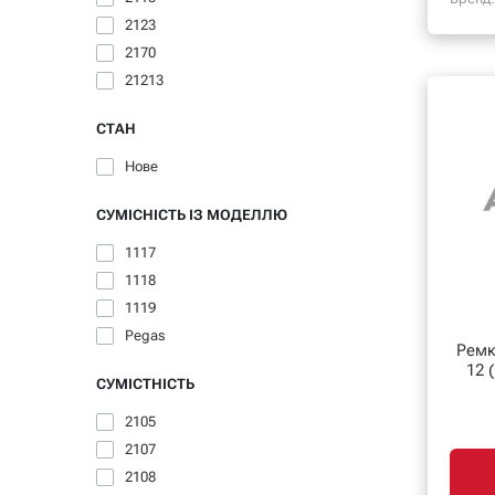
2123
2170
21213
СТАН
Нове
СУМІСНІСТЬ ІЗ МОДЕЛЛЮ
1117
1118
1119
Pegas
Ремк
СУМІСТНІСТЬ
2105
2107
2108