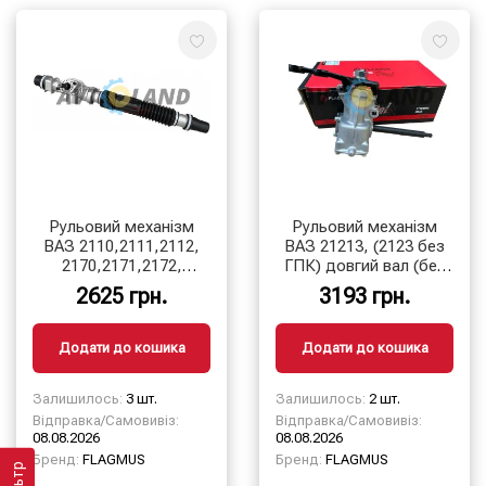
Рульовий механізм
Рульовий механізм
ВАЗ 2110,2111,2112,
ВАЗ 21213, (2123 без
2170,2171,2172,
ГПК) довгий вал (без
1117,1118,1119, (4,2
оливи)
2625 грн.
3193 грн.
обороту) у зб. (без тяг)
Додати до кошика
Додати до кошика
Залишилось:
3 шт.
Залишилось:
2 шт.
Відправка/Самовивіз:
Відправка/Самовивіз:
08.08.2026
08.08.2026
Бренд:
FLAGMUS
Бренд:
FLAGMUS