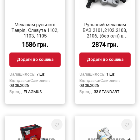
Механізм рульової
Рульовий механізм
Таврія, Славута 1102,
ВАЗ 2101,2102,2103,
1103, 1105
2106, (без олії) в
упаковці
1586 грн.
2874 грн.
Додати до кошика
Додати до кошика
Залишилось:
7 шт.
Залишилось:
1 шт.
Відправка/Самовивіз:
Відправка/Самовивіз:
08.08.2026
08.08.2026
Бренд:
FLAGMUS
Бренд:
33 STANDART