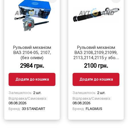
Рульовий механізм
Рульовий механізм
ВАЗ 2104-05, 2107,
ВАЗ 2108,2109,21099,
(без оливи)
2113,2114,2115 у зборі
(без тяг)
2984 грн.
2100 грн.
Додати до кошика
Додати до кошика
Залишилось:
2 шт.
Залишилось:
2 шт.
Відправка/Самовивіз:
Відправка/Самовивіз:
08.08.2026
08.08.2026
Бренд:
33 STANDART
Бренд:
FLAGMUS