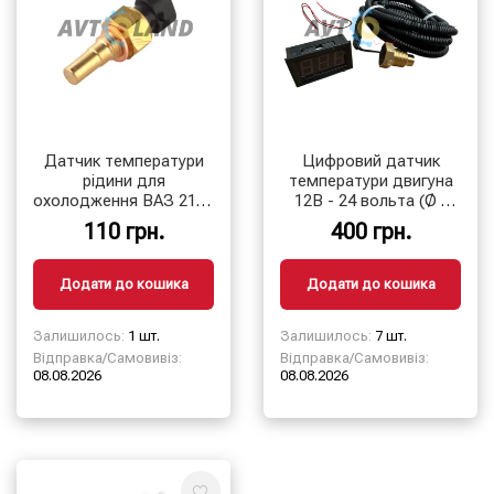
Датчик температури
Цифровий датчик
рідини для
температури двигуна
охолодження ВАЗ 2110
12В - 24 вольта (Ø -
з ЕСУД: Daewoo Sens,
16мм)
110 грн.
400 грн.
WATT
Додати до кошика
Додати до кошика
Залишилось:
1 шт.
Залишилось:
7 шт.
Відправка/Самовивіз:
Відправка/Самовивіз:
08.08.2026
08.08.2026