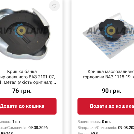
Кришка бачка
Кришка маслозаливно
ирювального ВАЗ 2101-07,
горловини ВАЗ 1118-19,
1, метал (якість оригінал)
Pegas
76 грн.
90 грн.
Додати до кошика
Додати до кошика
илось:
1 шт.
Залишилось:
0 шт.
вка/Самовивіз:
09.08.2026
Відправка/Самовивіз:
09.08.20
PEGAS
Бренд:
ASR