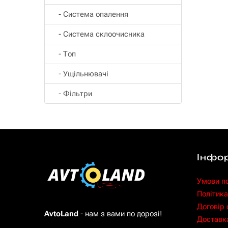
- Система опалення
- Система склоочисника
- Топ
- Ущільнювачі
- Фільтри
Інфо
Умови п
Політика
Договір
AvtoLand
- нам з вами по дорозі!
Доставка