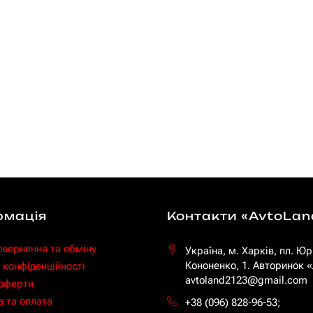
рмація
Контакти «AvtoLan
овернення та обміну
Україна, м. Харків, пл. Юр
Кононенко, 1. Авторинок
 конфіденційності
avtoland2123@gmail.com
 оферти
 та оплата
+38 (096) 828-96-53
;