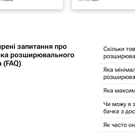
рені запитання про
Скільки тов
ка розширювального
розширюва
 (FAQ)
Яка мініма
розширюва
Яка максим
Чи можу я
бачка з до
Як часто о