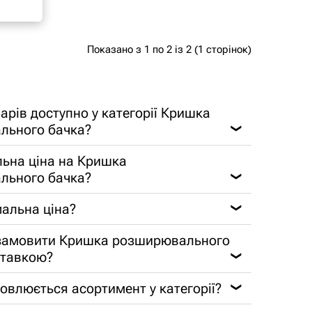
Показано з 1 по 2 із 2 (1 сторінок)
арів доступно у категорії Кришка
льного бачка?
❯
льна ціна на Кришка
льного бачка?
❯
альна ціна?
❯
 замовити Кришка розширювального
ставкою?
❯
новлюється асортимент у категорії?
❯