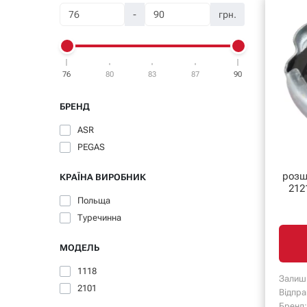
-
грн.
76
80
83
87
90
БРЕНД
ASR
PEGAS
розш
КРАЇНА ВИРОБНИК
212
Польща
Туречинна
МОДЕЛЬ
1118
Залиш
2101
Відпра
Бренд: