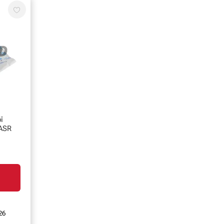
ї
 ASR
26