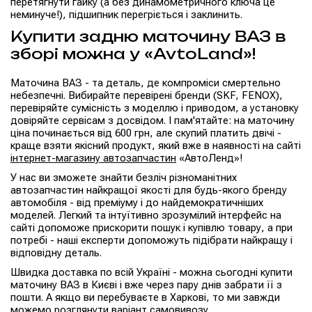
перетягнути гайку (а без динамометричного ключа це
неминуче!), підшипник перегріється і заклинить.
Купити задню маточину ВАЗ в
зборі можна у «AvtoLand»!
Маточина ВАЗ - та деталь, де компроміси смертельно
небезпечні. Вибирайте перевірені бренди (SKF, FENOX),
перевіряйте сумісність з моделлю і приводом, а установку
довіряйте сервісам з досвідом. І пам'ятайте: на маточину
ціна починається від 600 грн, але скупий платить двічі -
краще взяти якісний продукт, який вже в наявності на сайті
інтернет-магазину автозапчастин
«АвтоЛенд»!
У нас ви зможете знайти безліч різноманітних
автозапчастин найкращої якості для будь-якого бренду
автомобіля - від преміуму і до найдемократичніших
моделей. Легкий та інтуїтивно зрозумілий інтерфейс на
сайті допоможе прискорити пошук і купівлю товару, а при
потребі - наші експерти допоможуть підібрати найкращу і
відповідну деталь.
Швидка доставка по всій Україні - можна сьогодні купити
маточину ВАЗ в Києві і вже через пару днів забрати її з
пошти. А якщо ви перебуваєте в Харкові, то ми завжди
можемо розглянути варіант самовивозу.