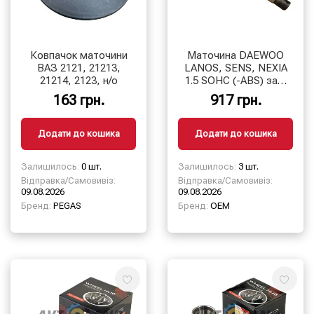
Ковпачок маточини
Маточина DAEWOO
ВАЗ 2121, 21213,
LANOS, SENS, NEXIA
21214, 2123, н/о
1.5 SOHC (-ABS) зад.
″цапфа″
163 грн.
917 грн.
Додати до кошика
Додати до кошика
Залишилось:
0 шт.
Залишилось:
3 шт.
Відправка/Самовивіз:
Відправка/Самовивіз:
09.08.2026
09.08.2026
Бренд:
PEGAS
Бренд:
OEM