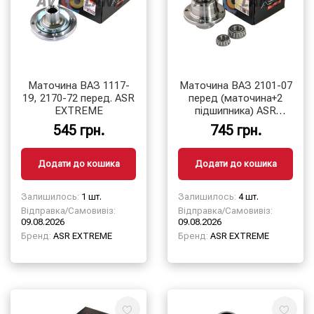
Маточина ВАЗ 1117-
Маточина ВАЗ 2101-07
19, 2170-72 перед. ASR
перед (маточина+2
EXTREME
підшипника) ASR
EXTREME
545 грн.
745 грн.
Додати до кошика
Додати до кошика
Залишилось:
1 шт.
Залишилось:
4 шт.
Відправка/Самовивіз:
Відправка/Самовивіз:
09.08.2026
09.08.2026
Бренд:
ASR EXTREME
Бренд:
ASR EXTREME