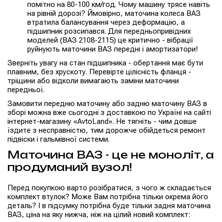
помітно на 80-100 км/год. Чому машину трясе навіть
на рівній дорозі? Ймовірно, маточина колеса ВАЗ
втратила балансування через деформацію, а
підшипник розсипався. Для передньопривідних
моделей (ВАЗ 2108-2115) це критично - вібрації
руйнують маточини ВАЗ передні і амортизатори!
Зверніть увагу на стан підшипника - обертання має бути
плавним, без хрускоту. Перевірте цілісність фланця -
тріщини або відколи вимагають заміни маточини
передньої.
Замовити передню маточину або задню маточину ВАЗ в
зборі можна вже сьогодні з доставкою по Україні на сайті
інтернет-магазину «AvtoLand». Не тягніть - чим довше
їздите з несправністю, тим дорожче обійдеться ремонт
підвіски і гальмівної системи.
Маточина ВАЗ - це не моноліт, а
продуманий вузол!
Перед покупкою варто розібратися, з чого ж складається
комплект втулок? Може Вам потрібна тільки окрема його
деталь? І в підсумку потрібна буде тільки задня маточина
ВАЗ, ціна на яку нижча, ніж на цілий новий комплект: