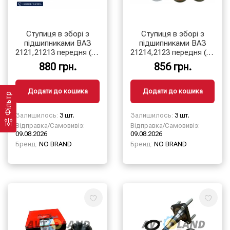
Ступиця в зборі з
Ступиця в зборі з
підшипниками ВАЗ
підшипниками ВАЗ
2121,21213 передня (22
21214,2123 передня (24
шліци)
шліци)
880 грн.
856 грн.
Додати до кошика
Додати до кошика
Фільтр
Залишилось:
3 шт.
Залишилось:
3 шт.
Відправка/Самовивіз:
Відправка/Самовивіз:
09.08.2026
09.08.2026
Бренд:
NO BRAND
Бренд:
NO BRAND