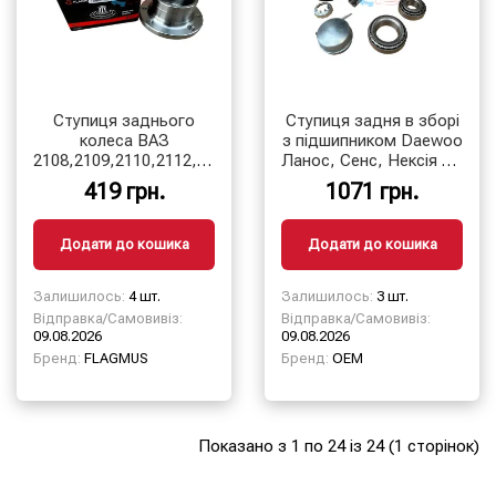
Ступиця заднього
Ступиця задня в зборі
колеса ВАЗ
з підшипником Daewoo
2108,2109,2110,2112,2113,2114,2115,
Ланос, Сенс, Нексія 1.5
2170,2172, 1118, 2190-
8V (-ABS) ″цапфа″
419 грн.
1071 грн.
92
Додати до кошика
Додати до кошика
Залишилось:
4 шт.
Залишилось:
3 шт.
Відправка/Самовивіз:
Відправка/Самовивіз:
09.08.2026
09.08.2026
Бренд:
FLAGMUS
Бренд:
OEM
Показано з 1 по 24 із 24 (1 сторінок)