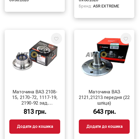
Бренд:
ASR EXTREME
Маточина ВАЗ 2108-
Маточина ВАЗ
15, 2170-72, 1117-19,
2121,21213 передня (22
2190-92 зад.
шліца)
(маточина+підшипник+стопорне
813 грн.
643 грн.
кільце)
Додати до кошика
Додати до кошика