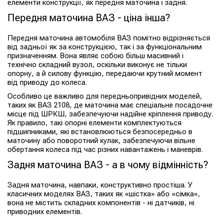
елементи конструкції, як передня маточина і задня.
Передня маточина ВАЗ - ціна інша?
Передня маточина автомобіля ВАЗ помітно відрізняється
від задньої як за конструкцією, так і за функціональним
призначенням. Вона являє собою більш масивний і
технічно складний вузол, оскільки виконує не тільки
опорну, а й силову функцію, передаючи крутний момент
від приводу до колеса.
Особливо це важливо для передньопривідних моделей,
таких як ВАЗ 2108, де маточина має спеціальне посадочне
місце під ШРКШ, забезпечуючи надійне кріплення приводу.
Як правило, такі опорні елементи комплектуються
підшипниками, які встановлюються безпосередньо в
маточину або поворотний кулак, забезпечуючи вільне
обертання колеса під час різних навантажень і маневрів.
Задня маточина ВАЗ - а в чому відмінність?
Задня маточина, навпаки, конструктивно простіша. У
класичних моделях ВАЗ, таких як «шістка» або «сімка»,
вона не містить складних компонентів - ні датчиків, ні
приводних елементів.