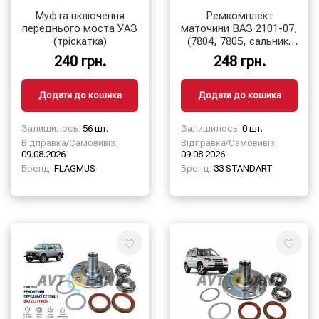
Муфта включення
Ремкомплект
переднього моста УАЗ
маточини ВАЗ 2101-07,
(тріскатка)
(7804, 7805, сальник,
гайка) 33 STANDART
240 грн.
248 грн.
Додати до кошика
Додати до кошика
Залишилось:
56 шт.
Залишилось:
0 шт.
Відправка/Самовивіз:
Відправка/Самовивіз:
09.08.2026
09.08.2026
Бренд:
FLAGMUS
Бренд:
33 STANDART