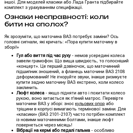
іншої. Для моделей класики або Лада Гранта підбирайте
комплект з урахуванням специфікації.
Ознаки несправності: коли
бити на сполох?
Як зрозуміти, що маточина ВАЗ потребує заміни? Ось
головні сигнали, які кричать: «Пора купити маточину в
зборі!»
Гул або виття під час руху
- немов усередині колеса
завели грамофон. Що вища швидкість, то голосніший
«концерт». Це перший дзвіночок, що маточинний
підшипник зношений, а фланець маточини ВАЗ 2108
деформований! Не ігноруйте звуки, інакше ризикуєте
купити задню маточину ВАЗ екстрено, коли колесо
заклинить.
Люфт колеса
- якщо підняти авто і похитати колесо
рукою, воно хитається як п'яний матрос. Перевірте
маточини ВАЗ у зборі: знос
кульових опор
або
тріщини в корпусі вимагають термінової заміни. Для
«класики» (ВАЗ 2101-2107) часто потрібен комплект
із новими маточинними болтами, інакше люфт
повернеться через місяць!
Вібрації на кермі або педалі гальма
- особливо