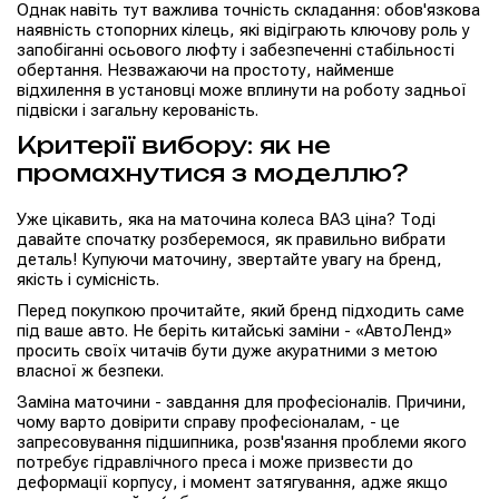
Однак навіть тут важлива точність складання: обов'язкова
наявність стопорних кілець, які відіграють ключову роль у
запобіганні осьового люфту і забезпеченні стабільності
обертання. Незважаючи на простоту, найменше
відхилення в установці може вплинути на роботу задньої
підвіски і загальну керованість.
Критерії вибору: як не
промахнутися з моделлю?
Уже цікавить, яка на маточина колеса ВАЗ ціна? Тоді
давайте спочатку розберемося, як правильно вибрати
деталь! Купуючи маточину, звертайте увагу на бренд,
якість і сумісність.
Перед покупкою прочитайте, який бренд підходить саме
під ваше авто. Не беріть китайські заміни - «АвтоЛенд»
просить своїх читачів бути дуже акуратними з метою
власної ж безпеки.
Заміна маточини - завдання для професіоналів. Причини,
чому варто довірити справу професіоналам, - це
запресовування підшипника, розв'язання проблеми якого
потребує гідравлічного преса і може призвести до
деформації корпусу, і момент затягування, адже якщо