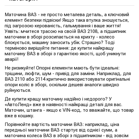
Маточина ВАЗ - не просто металева деталь, а ключовий
елемент безпеки підвіски! Якщо така втулка зношується,
під загрозою керованість, гальмування і ваше життя!
Уявіть: мчитеся трасою на своїй ВАЗ 2108, а підшипник
маточини в зборі розсипається на крихту - колесо
блокується, машину заносить убік. Страшно? Тоді
терміново вирішуйте питання: де купити найкращу
маточину ВАЗ в зборі з гарантією якості, щоб уникнути
аварії!
Не ризикуйте! Опорні елементи мають бути ідеальні:
тріщини, люфти, шум - привід для заміни. Наприклад, для
ВАЗ 2110 або 2114 критично використовувати оригінальні
опори коліс в зборі, оскільки дешеві аналоги швидко
руйнуються.
Де купити кращу маточину надійно і недорого? У
«АвтоЛенд» вже в наявності найкращі деталі для вас.
Маточин, штанга - якщо є VIN-код, то вважайте, що товар
вже в кошику.
Порівнюйте вартість маточини ВАЗ: наприклад, ціна
передньої маточини ВАЗ стартує від однієї суми, а
маточина колеса ВАЗ в зборі з підшипником - від зовсім