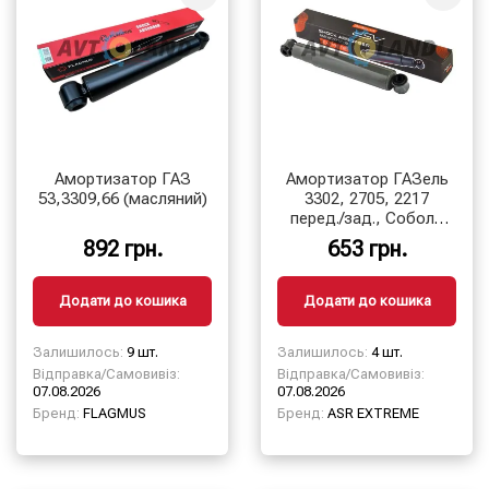
Амортизатор ГАЗ
Амортизатор ГАЗель
53,3309,66 (масляний)
3302, 2705, 2217
перед./зад., Соболь
зад. (35.2905006) ASR
892 грн.
653 грн.
EXTREME
Додати до кошика
Додати до кошика
Залишилось:
9 шт.
Залишилось:
4 шт.
Відправка/Самовивіз:
Відправка/Самовивіз:
07.08.2026
07.08.2026
Бренд:
FLAGMUS
Бренд:
ASR EXTREME