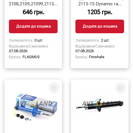
2108,2109,21099,2113,2114,2115
2113-15 Dynamic газ.
(масляний)
Finwhale
646 грн.
1205 грн.
Додати до кошика
Додати до кошика
Залишилось:
0 шт.
Залишилось:
2 шт.
Відправка/Самовивіз:
Відправка/Самовивіз:
07.08.2026
07.08.2026
Бренд:
FLAGMUS
Бренд:
Finwhale