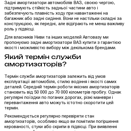
Задні амортизатори автомобілів ВАЗ, своєю чергою,
підтримують стійкість задньої частини авто і
забезпечують плавність ходу при навантаженні на
багажник або задні сидіння. Вони не настільки складні за
конструкцією, як передні, але відіграють не менш важливу
роль у підвісці.
Для власників Ниви та інших моделей Автовазу ми
пропонуємо задні амортизатори ВАЗ купити з гарантією
якості і можливістю вибору між декількома брендами.
Який термін служби
амортизаторів?
Термін служби амортизаторів залежить від умов
експлуатації автомобіля, стилю водіння і якості самих
деталей. Середній термін роботи якісних амортизаторів
становить від 50 000 до 70 000 кілометрів пробігу. Однак
регулярні поїздки по поганих дорогах, різкі маневри і
перевантаження авто можуть істотно скоротити цей
термін.
Рекомендується регулярно перевіряти стан
амортизаторів, особливо якщо ви помітили погіршення
керованості, стуки або скрипи в підвісці. При виявленні