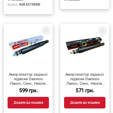
Бренд:
ASR EXTREME
Амортизатор задньої
Амортизатор задньої
підвіски Daewoo
підвіски Daewoo
Ланос, Сенс, Нексія,
Ланос, Сенс, Нексія,
Opel Astra (F) 91′-98
Opel Astra (F) 91′-98,
599 грн.
571 грн.
(газомасляний)
Kadett E (олійний)
Додати до кошика
Додати до кошика