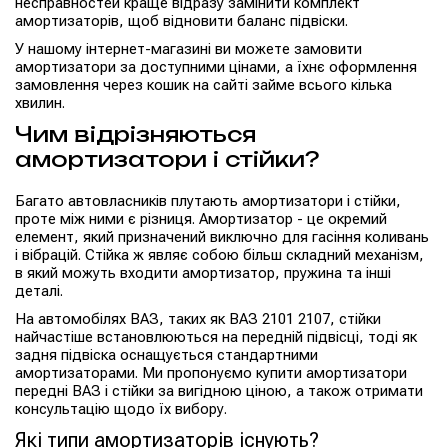
несправностей краще відразу замінити комплект
амортизаторів, щоб відновити баланс підвіски.
У нашому інтернет-магазині ви можете замовити
амортизатори за доступними цінами, а їхнє оформлення
замовлення через кошик на сайті займе всього кілька
хвилин.
Чим відрізняються
амортизатори і стійки?
Багато автовласників плутають амортизатори і стійки,
проте між ними є різниця. Амортизатор - це окремий
елемент, який призначений виключно для гасіння коливань
і вібрацій. Стійка ж являє собою більш складний механізм,
в який можуть входити амортизатор, пружина та інші
деталі.
На автомобілях ВАЗ, таких як ВАЗ 2101 2107, стійки
найчастіше встановлюються на передній підвісці, тоді як
задня підвіска оснащується стандартними
амортизаторами. Ми пропонуємо купити амортизатори
передні ВАЗ і стійки за вигідною ціною, а також отримати
консультацію щодо їх вибору.
Які типи амортизаторів існують?