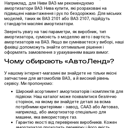
Наприклад, для Ниви ВАЗ ми рекомендуємо
амортизатори ВАЗ Нива купити, які розраховані на
підвищені навантаження і рух по бездоріжжю. Для міських
моделей, таких як ВАЗ 2101 або ВАЗ 2107, підійдуть
стандартні масляні амортизатори.
Зверніть увагу на такі параметри, як виробник, тип
амортизатора, сумісність з моделлю авто і вартість
амортизаторів на ВАЗ. Якщо ви сумніваєтеся у виборі, наші
фахівці допоможуть знайти оптимальне рішення і
оформлять замовлення з урахуванням ваших вимог.
Чому обирають «АвтоЛенд»?
У нашому інтернет-магазині ви знайдете не тільки якісні
запчастини для автомобілів ВАЗ, а й високий рівень
сервісу. Ми пропонуємо:
Широкий асортимент амортизаторів і комплектів для
підвіски. Наш каталог може похвалитися безліччю
сторінок, на якому ви знайдете деталі за всіма
потрібними критеріями - завод, СААЗ або Автоваз,
наприклад, або амортизатор спеціально для
машини, яка використовує газ.
Гарантію якості від перевірених виробників. Кожен
амортизатор проходить перевірку і його якість