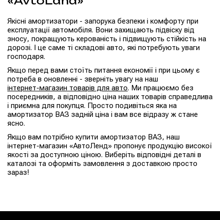
«AvtoLand»
Якісні амортизатори - запорука безпеки і комфорту при
експлуатації автомобіля. Вони захищають підвіску від
зносу, покращують керованість і підвищують стійкість на
дорозі. І це саме ті складові авто, які потребують уваги
господаря.
Якщо перед вами стоїть питання економії і при цьому є
потреба в оновленні - зверніть увагу на наш
інтернет-магазин товарів для авто
. Ми працюємо без
посередників, а відповідно ціна наших товарів справедлива
і приємна для покупця. Просто подивіться яка на
амортизатор ВАЗ задній ціна і вам все відразу ж стане
ясно.
Якщо вам потрібно купити амортизатор ВАЗ, наш
інтернет-магазин «АвтоЛенд» пропонує продукцію високої
якості за доступною ціною. Виберіть відповідні деталі в
каталозі та оформіть замовлення з доставкою просто
зараз!