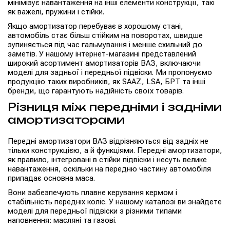
мінімізує навантаження на інші елементи конструкції, такі
як важелі, пружини і стійки.
Якщо амортизатор перебуває в хорошому стані,
автомобіль стає більш стійким на поворотах, швидше
зупиняється під час гальмування і менше схильний до
заметів. У нашому інтернет-магазині представлений
широкий асортимент амортизаторів ВАЗ, включаючи
моделі для задньої і передньої підвіски. Ми пропонуємо
продукцію таких виробників, як SAAZ, LSA, БРТ та інші
бренди, що гарантують надійність своїх товарів.
Різниця між передніми і задніми
амортизаторами
Передні амортизатори ВАЗ відрізняються від задніх не
тільки конструкцією, а й функціями. Передні амортизатори,
як правило, інтегровані в стійки підвіски і несуть велике
навантаження, оскільки на передню частину автомобіля
припадає основна маса.
Вони забезпечують плавне керування кермом і
стабільність передніх коліс. У нашому каталозі ви знайдете
моделі для передньої підвіски з різними типами
наповнення: масляні та газові.