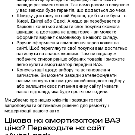
завжди регламентована. Так само разом з покупкою
у вас завжди буде гарантія, що додається до чека.
Швидку доставку по всій Україні, де б ви не були - в
Києві, Дніпрі або Одесі. А якщо ви перебуваєте в
Харкові і хочеться забрати свої покупки якомога
швидше, а доставка не влаштовує - ви можете
оформити варіант самовивозу з нашого складу.
Зручне оформлення замовлення через кошик на
сайті. Щоб переглянути свої покупки вам достатньо
натиснути на значок «кошик». Там ви відразу ж
побачите список раніше обраних товарів і зможете
легко купити амортизатор передній ВАЗ.
Консультації щодо вибору та встановлення
запчастин. Ви можете завжди зателефонувати
нашим консультантам для якнайшвидшого підбору
або залишити своє питання внизу сайту і чекати
нашої відповіді, яка буде протягом години.
Ми дбаємо про наших клієнтів і завжди готові
запропонувати оптимальні рішення для ремонту і
модернізації вашого авто.
Цікава на амортизатори ВАЗ
ціна? Переходьте на сайт