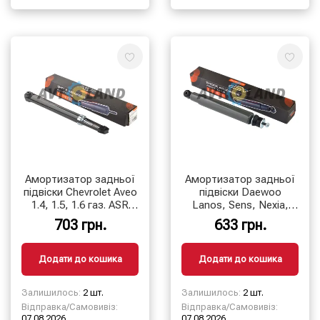
Амортизатор задньої
Амортизатор задньої
підвіски Chevrolet Aveo
підвіски Daewoo
1.4, 1.5, 1.6 газ. ASR
Lanos, Sens, Nexia,
EXTREME
Opel Astra (F) 91-98,
703 грн.
633 грн.
Kadett E масл.
Додати до кошика
Додати до кошика
Залишилось:
2 шт.
Залишилось:
2 шт.
Відправка/Самовивіз:
Відправка/Самовивіз:
07.08.2026
07.08.2026