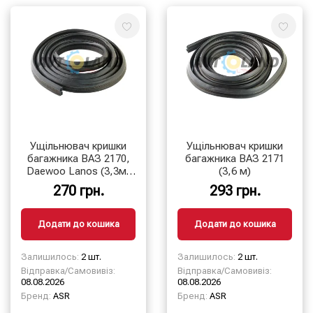
Ущільнювач кришки
Ущільнювач кришки
багажника ВАЗ 2170,
багажника ВАЗ 2171
Daewoo Lanos (3,3м)
(3,6 м)
ASR
270 грн.
293 грн.
Додати до кошика
Додати до кошика
Залишилось:
2 шт.
Залишилось:
2 шт.
Відправка/Самовивіз:
Відправка/Самовивіз:
08.08.2026
08.08.2026
Бренд:
ASR
Бренд:
ASR