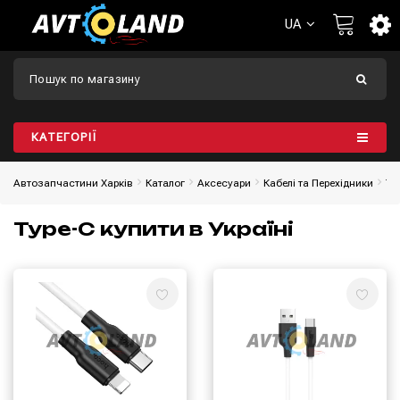
UA
КАТЕГОРІЇ
Автозапчастини Харків
Каталог
Аксесуари
Кабелі та Перехідники
Ty
Type-C купити в Україні