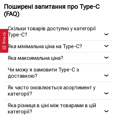
Поширені запитання про Type-C
(FAQ)
Скільки товарів доступно у категорії
Type-C?
Фільтр
❯
Яка мінімальна ціна на Type-C?
❯
Яка максимальна ціна?
❯
Чи можу я замовити Type-C з
доставкою?
❯
Як часто оновлюється асортимент у
категорії?
❯
Яка різниця в ціні між товарами в цій
категорії?
❯