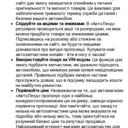
сайті дає змогу залишатися спокійним у питанні
оригінальності та якісності товарів. Це важливо для
забезпечення тривалого терміну служби деталей і
безпеки вашого автомобіля.
Слідкуйте за акціями та знижками
. В «АвтоЛенд»
регулярно проводяться акції та розпродажі, на яких
можна придбати товари за зниженими цінами.
Підписавшись на розсилку або стежачи за
оновленнями на сайті, ви будете першими
дізнаватися про вигідні пропозиції. Купувати нові
автозапчастини онлайн - йти в ногу з часом!
Використовуйте пошук за VIN-кодом
. Ця функція дає
змогу підібрати запчастини, які ідеально підходять
автомобілю, що мінімізує ризик купівлі невідповідних
деталей. Правильно підібрані запасні частини
прослужать довше, що в підсумку заощадить кошти
на майбутніх ремонтах.
Порівнюйте ціни
. Незважаючи на те, що автомагазин
«АвтоЛенд» пропонує одні з найбільш
конкурентоспроможних цін на ринку, завжди корисно
порівняти пропозиції. Але пам'ятайте, що занадто
низька на автозапчастини ціна може вказувати на
підробку або низьку якість, тому орієнтуйтеся на
розумний баланс ціни та репутації продавця.
Найдешевший інтернет-магазин автозапчастин для