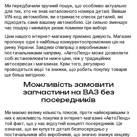
Ми передбачили зручний пошук, що особливо актуально
для тих, хто не знає каталожного номера деталі. Ввівши
VIN-код автомобіля, ви отримаєте список деталей, які
підходять саме вашому автомобілю. Це сильно зменшує
час пошуку і мінімізує ризик помилки при виборі.
Ціни нашого інтернет-магазину приємно дивують. Магазин
пропонує одні з найбільш конкурентоспроможних цін на
ринку України. Завдяки співпраці з виробниками і
постачальниками напряму, «АвтоЛенд» може дозволити
собі встановлювати нижчі ціни, ніж у традиційних
автосервісах і магазинах. Крім того, регулярно
проводяться акції та знижки, що робить покупку товарів
ще більш вигідною.
Можливість замовити
запчастини на ВАЗ без
посередників
Ми маємо велику кількість плюсів, проте найяскравішим з
них є можливість покупки в інтернет-магазині «АвтоЛенд»
той факт, що у нас відсутній концепт посередників. Це
означає, що ви купуєте деталі безпосередньо у
постачальників або виробників, що значно знижує кінцеву