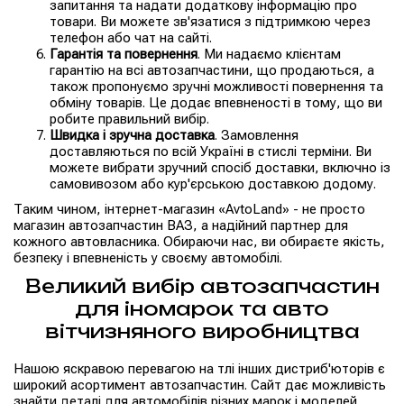
запитання та надати додаткову інформацію про
товари. Ви можете зв'язатися з підтримкою через
телефон або чат на сайті.
Гарантія та повернення
. Ми надаємо клієнтам
гарантію на всі автозапчастини, що продаються, а
також пропонуємо зручні можливості повернення та
обміну товарів. Це додає впевненості в тому, що ви
робите правильний вибір.
Швидка і зручна доставка
. Замовлення
доставляються по всій Україні в стислі терміни. Ви
можете вибрати зручний спосіб доставки, включно із
самовивозом або кур'єрською доставкою додому.
Таким чином, інтернет-магазин «AvtoLand» - не просто
магазин автозапчастин ВАЗ, а надійний партнер для
кожного автовласника. Обираючи нас, ви обираєте якість,
безпеку і впевненість у своєму автомобілі.
Великий вибір автозапчастин
для іномарок та авто
вітчизняного виробництва
Нашою яскравою перевагою на тлі інших дистриб'юторів є
широкий асортимент автозапчастин. Сайт дає можливість
знайти деталі для автомобілів різних марок і моделей,