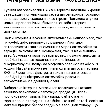
Купівля автозапчастин ВАЗ в інтернет-магазинах України
стає дедалі популярнішою серед автовласників, оскільки
вона дає змогу економити час і гроші. Пошукова стрічка
кишить пропозиціями і більшості онлайн інтернет-
магазинів автозапчастин йдуть на все, щоб отримати
увагу клієнтів.
Сайти інтернет-магазинів автозапчастин нашого часу, такі
як «AvtoLand», пропонують величезний каталог
автозапчастин для різноманітних марок автомобілів та
варіацій, включно як з іномарками, так і з вітчизняними
авто. Зручний каталог товарів дозволяє легко знаходити
необхідні кращі автозапчастини для іномарок,
використовуючи пошук за моделлю автомобіля або VIN-
кодом. На сайті можна не тільки купити автозапчастини
ВАЗ, а й мастило, фільтри, а також інші автотовари,
необхідні для підтримки автомобіля разом із
запчастинами у відмінному стані.
Вибираючи інтернет-магазин автозапчастин каталог,
важливо враховувати репутацію продавця і якість
пропонованих товарів. На нашому сайті клієнти
гарантовано отримують надійність кожної деталі, оскільки
магазин працює безпосередньо з творцями товару, що