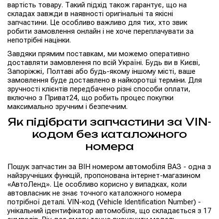
вартість товару. Такий підхід також гарантує, що на
складах завжди в наявності оригінальні та якісні
запчастини. Це особливо важливо для тих, хто звик
робити замовлення онлайн і не хоче переплачувати за
непотрібні націнки.
Завдяки прямим поставкам, ми можемо оперативно
доставляти замовлення по всій Україні. Будь ви в Києві,
Запоріжжі, Полтаві або будь-якому іншому місті, ваше
замовлення буде доставлено в найкоротші терміни. Для
зручності клієнтів передбачено різні способи оплати,
включно з Приват24, що робить процес покупки
максимально зручним і безпечним.
Як підібрати запчастини за VIN-
кодом без каталожного
номера
Пошук запчастин за ВІН номером автомобіля ВАЗ - одна з
найзручніших функцій, пропонована інтернет-магазином
«АвтоЛенд». Це особливо корисно у випадках, коли
автовласник не знає точного каталожного номера
потрібної деталі. VIN-код (Vehicle Identification Number) -
унікальний ідентифікатор автомобіля, що складається з 17