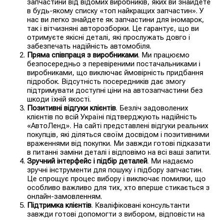
запчастини від відомих виробників, яких ви знайдете
в будь-якому списку «топ найкращих запчастин». У
нас ви легко знайдете як запчастини для іномарок,
так і вітчизняні авторозборки. Це гарантує, що ви
отримуєте якісні деталі, які прослужать довго і
забезпечать надійність автомобіля.
Пряма співпраця з виробниками
. Ми працюємо
безпосередньо з перевіреними постачальниками і
виробниками, що виключає ймовірність придбання
підробок. Відсутність посередників дає змогу
підтримувати доступні ціни на автозапчастини без
шкоди їхній якості.
Позитивні відгуки клієнтів
. Безліч задоволених
клієнтів по всій Україні підтверджують надійність
«АвтоЛенд». На сайті представлені відгуки реальних
покупців, які діляться своїм досвідом і позитивними
враженнями від покупки. Ми завжди готові підказати
в питанні заміни деталі і відповімо на всі ваші запити.
Зручний інтерфейс і підбір деталей
. Ми надаємо
зручні інструменти для пошуку і підбору запчастин.
Це спрощує процес вибору і виключає помилки, що
особливо важливо для тих, хто вперше стикається з
онлайн-замовленням.
Підтримка клієнтів
. Кваліфіковані консультанти
завжди готові допомогти з вибором, відповісти на