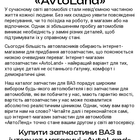
«AvtoLand»
У сучасному світі автомобілі стали невід'ємною частиною
життя кожної людини. Без них складно уявити повсякденні
пересування, чи то поїздка на роботу, в магазин або на
відпочинок. Однак зі збільшенням пробігу автомобілів
виникає необхідність у заміні різних деталей, щоб
підтримувати їх у справному стані.
Сьогодні більшість автовласників обирають інтернет-
магазини для придбання автозапчастин, що пояснюється
низкою очевидних переваг. Інтернет-магазин
автозапчастин «AvtoLand» - найкращий варіант для тих,
хто цінує деталі не останнього ґатунку, комфорт і
демократичні ціни.
Наш каталог запчастин для ВАЗ порадує широким
вибором будь-якого автолюбителя і всі запчастини для
автомобілів, які ви побачите у нас, мають гарантію якості,
вартість автозапчастин у нас може похвалитися
абсолютно реалістичним цінником. Однак, чому вам варто
вірити нам на слово? Читайте далі і переконайтеся самі,
що інтернет-магазин запчастин для автомобілів
«АвтоЛенд» точно стане вашим другом у світі автосервісу.
Купити запчастини ВАЗ в
інтернет-магазині «AvtoLand»