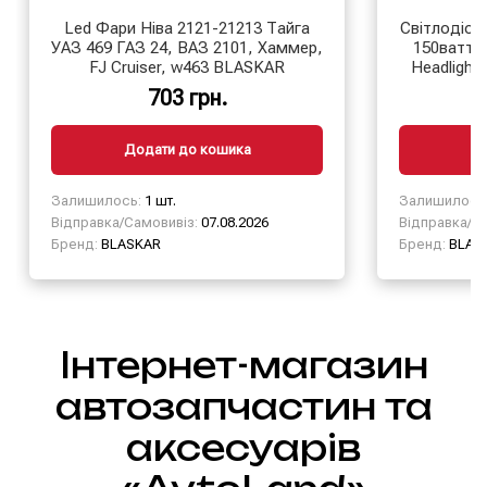
Led Фари Ніва 2121-21213 Тайга
Світлодіод
УАЗ 469 ГАЗ 24, ВАЗ 2101, Хаммер,
150ватт 5
FJ Cruiser, w463 BLASKAR
Headlight
703 грн.
Додати до кошика
Д
Залишилось:
1 шт.
Залишилось
Відправка/Самовивіз:
07.08.2026
Відправка/Са
Бренд:
BLASKAR
Бренд:
BLAS
Інтернет-магазин
автозапчастин та
аксесуарів