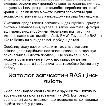
використовуючи електронний каталог автозапчастин - від
популярних іномарок до автомобілів виробництва нашої
країни. У нас ви легко можете купити запчастини для
іномарок і отримати їх у найкращому вигляді без націнки.
У каталозі представлені запчастини для підвіски, двигуна,
системи запалювання, кузова, а також мастила і фільтри
від перевірених виробників. Незалежно від того, яка
модель вашого автомобіля: Audi, BMW, Toyota або ВАЗ - в
«АвтоЛенд» ви знайдете всі необхідні деталі.
Особливу увагу варто приділити тому, що магазин
співпрацює з надійними постачальниками, що гарантує
оригінальність і якість продукції. Це означає, що ви
можете бути впевнені в тому, що придбані деталі
прослужать довго і забезпечать автомобілю бездоганну
роботу.
Каталог запчастин ВАЗ ціна-
якість
«AvtoLand» надає своїм клієнтам зручний та інтуїтивно
зрозумілий
каталог автозапчастин ВАЗ
. Всі товари
розподілені за категоріями, що дозволяє легко і швидко
знайти потрібну деталь.