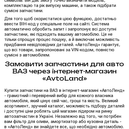
символів. Він дає змогу точно визначити модель,
комплектацію та рік випуску машини, а також підібрати
сумісні запчастини.
Для того щоб скористатися цією функцією, достатньо
ввести ВІН-код у спеціальне поле на сайті. Система
автоматично обробить запит і запропонує всі доступні
запчастини, які підходять вашому автомобілю. Це не
тільки спрощує процес пошуку, а й виключає можливість
придбання невідповідних деталей. «АвтоЛенд» гарантує,
що всі товари, запропоновані за VIN-кодом, повністю
сумісні з автомобілем.
Замовити запчастини для авто
ВАЗ через інтернет-магазин
«AvtoLand»
Купити запчастини на ВАЗ в інтернет-магазині «АвтоЛенд»
- грамотний і перевірений вибір для кожного власника
автомобіля, який цінує свій час, гроші та якість. Великий
асортимент, зручний каталог, можливість підбору деталей
і доступні ціни роблять цей магазин лідером на ринку
автозапчастин в Україні. Незалежно від того, чи потрібен
вам фільтр для оливи, амортизатор або кузовна деталь -
в «АвтоЛенд» ви знайдете все, що необхідно автомобілю.