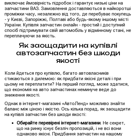
виключає ймовірність підробок і гарантує низькі ціни на
запчастини ВАЗ. Замовлення доставляються в найкоротші
проміжки часу, незалежно від того, де перебуває покупець
- у Києві, Запоріжжі, Полтаві або будь-якому іншому місті
України. Купівля запчастин онлайн - простий і доступний
спосіб підтримувати свій автомобіль у відмінному стані, не
переплачуючи за якість.
Як заощадити на купівлі
автозапчастин без шкоди
якості
Коли йдеться про купівлю, багато автовласників
стикаються з дилемою: як придбати якісні деталі і при
цьому не переплатити? На перший погляд, може здатися,
що економія на авто запчастинах неминуче веде до
зниження якості.
Однак в інтернет-магазині «АвтоЛенд» можливо знайти
баланс між ціною і якістю. Ось кілька порад, як заощадити
на купівлі запчастин без шкоди якості:
Обирайте перевірені інтернет-магазини
. Не секрет,
що на ринку існує безліч пропозицій, і не всі вони
однаково якісні. Придбання запчастин на нашому