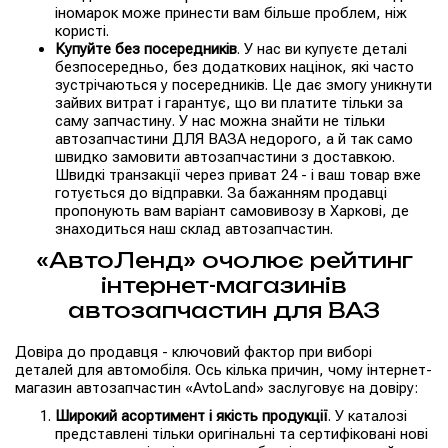
іномарок може принести вам більше проблем, ніж
користі.
Купуйте без посередників
. У нас ви купуєте деталі
безпосередньо, без додаткових націнок, які часто
зустрічаються у посередників. Це дає змогу уникнути
зайвих витрат і гарантує, що ви платите тільки за
саму запчастину. У нас можна знайти не тільки
автозапчастини ДЛЯ ВАЗА недорого, а й так само
швидко замовити автозапчастини з доставкою.
Швидкі транзакції через приват 24 - і ваш товар вже
готується до відправки. За бажанням продавці
пропонують вам варіант самовивозу в Харкові, де
знаходиться наш склад автозапчастин.
«АвтоЛенд» очолює рейтинг
інтернет-магазинів
автозапчастин для ВАЗ
Довіра до продавця - ключовий фактор при виборі
деталей для автомобіля. Ось кілька причин, чому інтернет-
магазин автозапчастин «AvtoLand» заслуговує на довіру:
Широкий асортимент і якість продукції
. У каталозі
представлені тільки оригінальні та сертифіковані нові