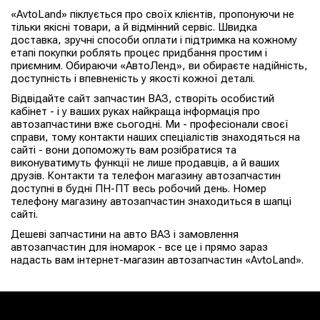
«AvtoLand» піклується про своїх клієнтів, пропонуючи не
тільки якісні товари, а й відмінний сервіс. Швидка
доставка, зручні способи оплати і підтримка на кожному
етапі покупки роблять процес придбання простим і
приємним. Обираючи «АвтоЛенд», ви обираєте надійність,
доступність і впевненість у якості кожної деталі.
Відвідайте сайт запчастин ВАЗ, створіть особистий
кабінет - і у ваших руках найкраща інформація про
автозапчастини вже сьогодні. Ми - професіонали своєї
справи, тому контакти наших спеціалістів знаходяться на
сайті - вони допоможуть вам розібратися та
виконуватимуть функції не лише продавців, а й ваших
друзів. Контакти та телефон магазину автозапчастин
доступні в будні ПН-ПТ весь робочий день. Номер
телефону магазину автозапчастин знаходиться в шапці
сайті.
Дешеві запчастини на авто ВАЗ і замовлення
автозапчастин для іномарок - все це і прямо зараз
надасть вам інтернет-магазин автозапчастин «AvtoLand».