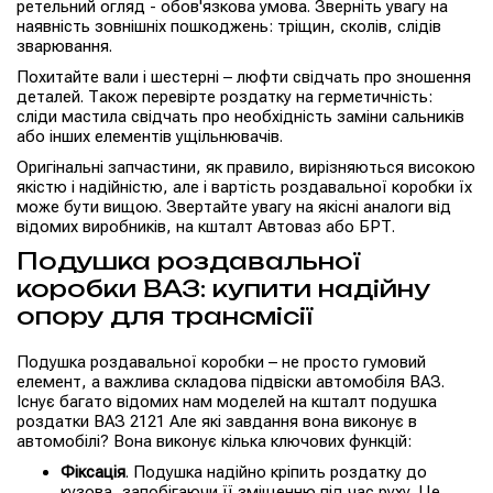
ретельний огляд - обов'язкова умова. Зверніть увагу на
наявність зовнішніх пошкоджень: тріщин, сколів, слідів
зварювання.
Похитайте вали і шестерні – люфти свідчать про зношення
деталей. Також перевірте роздатку на герметичність:
сліди мастила свідчать про необхідність заміни сальників
або інших елементів ущільнювачів.
Оригінальні запчастини, як правило, вирізняються високою
якістю і надійністю, але і вартість роздавальної коробки їх
може бути вищою. Звертайте увагу на якісні аналоги від
відомих виробників, на кшталт Автоваз або БРТ.
Подушка роздавальної
коробки ВАЗ: купити надійну
опору для трансмісії
Подушка роздавальної коробки – не просто гумовий
елемент, а важлива складова підвіски автомобіля ВАЗ.
Існує багато відомих нам моделей на кшталт подушка
роздатки ВАЗ 2121 Але які завдання вона виконує в
автомобілі? Вона виконує кілька ключових функцій:
Фіксація
. Подушка надійно кріпить роздатку до
кузова, запобігаючи її зміщенню під час руху. Це