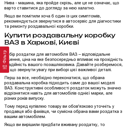
Нива - машина, яка пройде скрізь, але це не означає, що
варто ставитися до догляду за нею халатно.
Якщо ви помітили хоча б один із цих симптомів,
рекомендується звернутися в автосервіс для діагностики
та ремонту роздавальної коробки.
Купити роздавальну коробку
ВАЗ в Харкові, Києві
Фільтр
Вибір роздатки для автомобіля ВАЗ – відповідальне
рішення, ціна на яке безпосередньо впливає на прохідність
і надійність вашого позашляховика. Давайте розберемося,
на що звернути увагу при виборі цієї важливої деталі.
Перш за все, необхідно переконатися, що обрана
роздавальна коробка підходить саме до вашої моделі
ВАЗ. Конструктивні особливості роздаток можуть значно
відрізнятися навіть для автомобілів однієї марки, але
різних років випуску.
Тому перед купівлею товару ви обов'язково уточніть у
продавця або фахівця, чи сумісна обрана вами роздатка з
вашим автомобілем.
Якщо ви вирішили придбати вживану роздатку, то