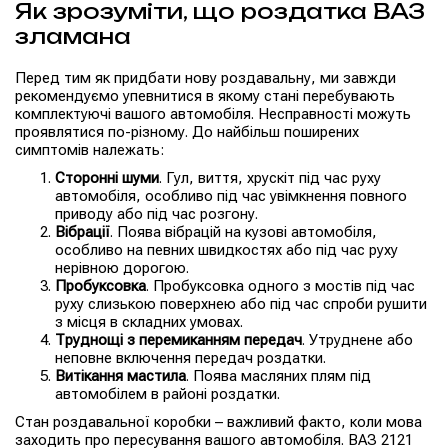
Як зрозуміти, що роздатка ВАЗ
зламана
Перед тим як придбати нову роздавальну, ми завжди
рекомендуємо упевнитися в якому стані перебувають
комплектуючі вашого автомобіля. Несправності можуть
проявлятися по-різному. До найбільш поширених
симптомів належать:
Сторонні шуми
. Гул, виття, хрускіт під час руху
автомобіля, особливо під час увімкнення повного
приводу або під час розгону.
Вібрації
. Поява вібрацій на кузові автомобіля,
особливо на певних швидкостях або під час руху
нерівною дорогою.
Пробуксовка
. Пробуксовка одного з мостів під час
руху слизькою поверхнею або під час спроби рушити
з місця в складних умовах.
Труднощі з перемиканням передач
. Утруднене або
неповне включення передач роздатки.
Витікання мастила
. Поява масляних плям під
автомобілем в районі роздатки.
Стан роздавальної коробки – важливий факто, коли мова
заходить про пересування вашого автомобіля. ВАЗ 2121