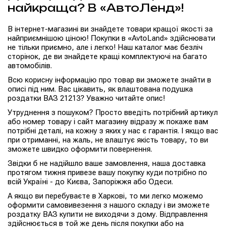
найкраща? В «АвтоЛенд»!
В інтернет-магазині ви знайдете товари кращої якості за
найприємнішою ціною! Покупки в «AvtoLand» здійснювати
не тільки приємно, але і легко! Наш каталог має безліч
сторінок, де ви знайдете кращі комплектуючі на багато
автомобілів.
Всю корисну інформацію про товар ви зможете знайти в
описі під ним. Вас цікавить, як влаштована подушка
роздатки ВАЗ 21213? Уважно читайте опис!
Утруднення з пошуком? Просто введіть потрібний артикул
або номер товару і сайт магазину відразу ж покаже вам
потрібні деталі, на кожну з яких у нас є гарантія. І якщо вас
при отриманні, на жаль, не влаштує якість товару, то ви
зможете швидко оформити повернення.
Звідки б не надійшло ваше замовлення, наша доставка
протягом тижня привезе вашу покупку куди потрібно по
всій Україні - до Києва, Запоріжжя або Одеси.
А якщо ви перебуваєте в Харкові, то ми легко можемо
оформити самовивезення з нашого складу і ви зможете
роздатку ВАЗ купити не виходячи з дому. Відправлення
здійснюється в той же день після покупки або на