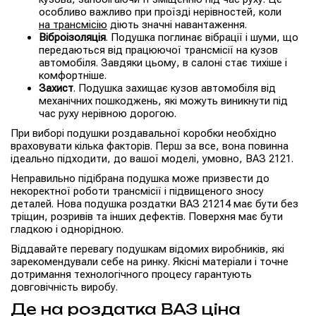
особливо важливо при проїзді нерівностей, коли
на трансмісію
діють значні навантаження.
Віброізоляція
. Подушка поглинає вібрації і шуми, що
передаються від працюючої трансмісії на кузов
автомобіля. Завдяки цьому, в салоні стає тихіше і
комфортніше.
Захист
. Подушка захищає кузов автомобіля від
механічних пошкоджень, які можуть виникнути під
час руху нерівною дорогою.
При виборі подушки роздавальної коробки необхідно
враховувати кілька факторів. Перш за все, вона повинна
ідеально підходити, до вашої моделі, умовно, ВАЗ 2121.
Неправильно підібрана подушка може призвести до
некоректної роботи трансмісії і підвищеного зносу
деталей. Нова подушка роздатки ВАЗ 21214 має бути без
тріщин, розривів та інших дефектів. Поверхня має бути
гладкою і однорідною.
Віддавайте перевагу подушкам відомих виробників, які
зарекомендували себе на ринку. Якісні матеріали і точне
дотримання технологічного процесу гарантують
довговічність виробу.
Де на роздатка ВАЗ ціна