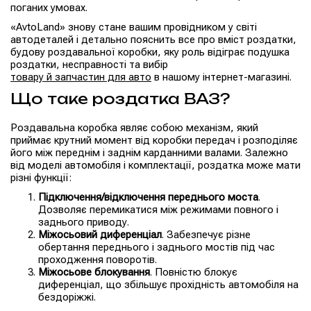
поганих умовах.
«AvtoLand» знову стане вашим провідником у світі
автодеталей і детально пояснить все про вміст роздатки,
будову роздавальної коробки, яку роль відіграє подушка
роздатки, несправності та вибір
товару й запчастин для авто
в нашому інтернет-магазині.
Що таке роздатка ВАЗ?
Роздавальна коробка являє собою механізм, який
приймає крутний момент від коробки передач і розподіляє
його між переднім і заднім карданними валами. Залежно
від моделі автомобіля і комплектації, роздатка може мати
різні функції:
Підключення/відключення переднього моста
.
Дозволяє перемикатися між режимами повного і
заднього приводу.
Міжосьовий диференціал
. Забезпечує різне
обертання переднього і заднього мостів під час
проходження поворотів.
Міжосьове блокування
. Повністю блокує
диференціал, що збільшує прохідність автомобіля на
бездоріжжі.