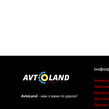
Інфо
Умови п
Політика
Договір
AvtoLand
- нам з вами по дорозі!
Доставка
Про нас