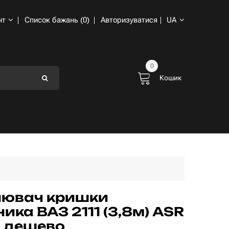
нт
Список бажань (0)
Авторизуватися
UA
0
Кошик
нювач кришки
ика ВАЗ 2111 (3,8м) ASR
 дешево