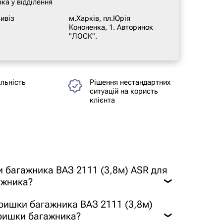
ка у відділення
ивіз
м.Харків, пл.Юрія
Кононенка, 1. Авторинок
"ЛОСК".
альність
Рішення нестандартних
ситуацій на користь
клієнта
 багажника ВАЗ 2111 (3,8м) ASR для
ажника?
❯
ришки багажника ВАЗ 2111 (3,8м)
кришки багажника?
❯