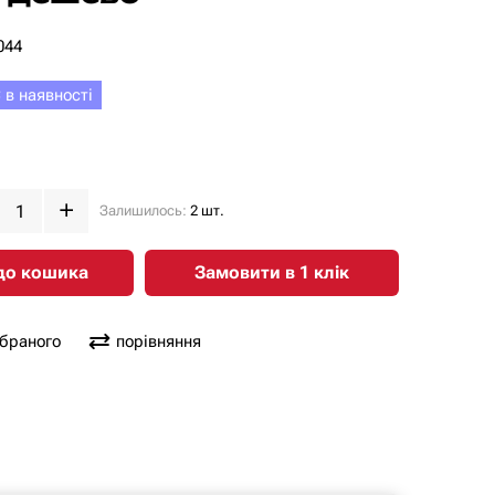
044
 в наявності
Залишилось:
2 шт.
до кошика
Замовити в 1 клiк
обраного
порівняння