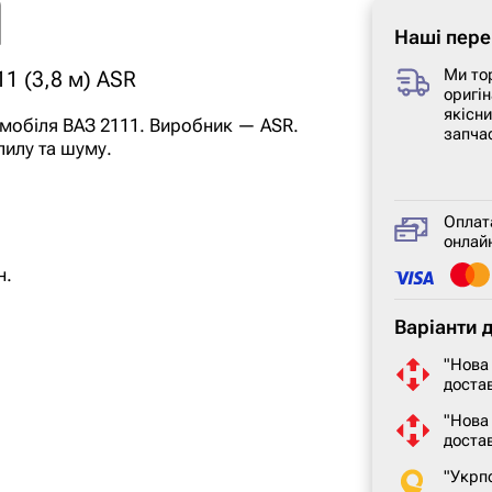
Наші пере
Ми то
1 (3,8 м) ASR
оригін
якісн
мобіля ВАЗ 2111. Виробник — ASR.
запча
пилу та шуму.
Оплат
онлайн
н.
Варіанти 
"Нова
достав
"Нова
доста
"Укрп