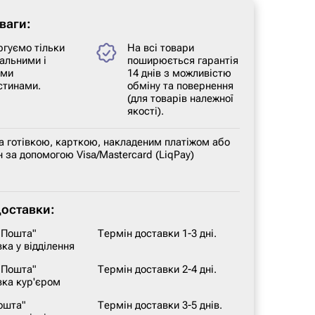
ваги:
ргуємо тільки
На всі товари
альними і
поширюється гарантія
ими
14 днів з можливістю
стинами.
обміну та повернення
(для товарів належної
якості).
а готівкою, карткою, накладеним платіжом або
 за допомогою Visa/Mastercard (LiqPay)
доставки:
 Пошта"
Термін доставки 1-3 дні.
ка у відділення
 Пошта"
Термін доставки 2-4 дні.
вка кур'єром
ошта"
Термін доставки 3-5 днів.