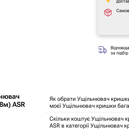
достав
Самов
Відповід
за підбір
ьнювач
Як обрати Ущільнювач кришки
8м) ASR
моєї Ущільнювач кришки баг
Скільки коштує Ущільнювач к
ASR в категорії Ущільнювач 