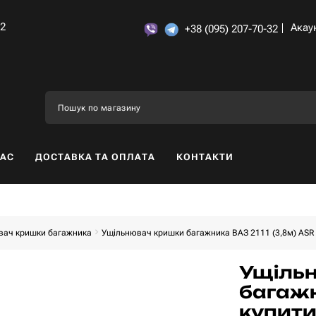
32
Акау
+38 (095) 207-70-32
НАС
ДОСТАВКА ТА ОПЛАТА
КОНТАКТИ
вач кришки багажника
Ущільнювач кришки багажника ВАЗ 2111 (3,8м) ASR
Ущіль
багажн
купити