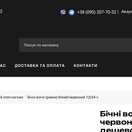
32
Акау
+38 (095) 207-70-32
НАС
ДОСТАВКА ТА ОПЛАТА
КОНТАКТИ
й стоп-сигнал
Бічні вогні (ріжки) білий/червоний 12/24 v
Бічні в
червон
дешев