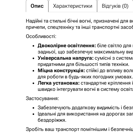
Опис
Характеристики
Відгуків (0)
Надійні та стильні бічні вогні, призначені для
причепи, спецтехніку та інші транспортні засо
Особливості:
Двоколірне освітлення:
біле світло для
задньої, що забезпечує максимальну види
Універсальна напруга:
сумісні з система
придатними для більшості типів техніки.
Міцна конструкція:
стійкі до впливу воло
для роботи в будь-яких погодних умовах.
Легка установка:
стандартне кріплення 
швидко інтегрувати вогні в систему осві
Застосування:
Забезпечують додаткову видимість і безпе
Ідеальні для використання на дорогах за
бездоріжжя.
Зробіть ваш транспорт помітнішим і безпечн