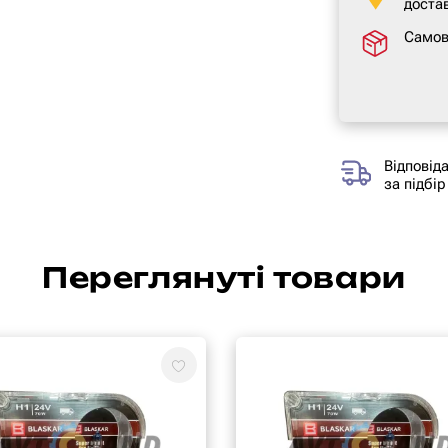
достав
Самов
Відповід
за підбір
Переглянуті товари