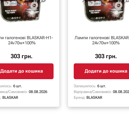
и галогенові BLASKAR-H1-
Лампи галогенові BLASKAR
24v70w+100%
24v70w+100%
303 грн.
303 грн.
Додати до кошика
Додати до кошика
илось:
6 шт.
Залишилось:
6 шт.
авка/Самовивіз:
08.08.2026
Відправка/Самовивіз:
08.08.20
:
BLASKAR
Бренд:
BLASKAR