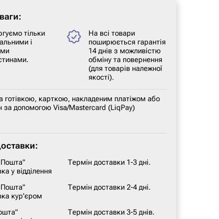
ваги:
ргуємо тільки
На всі товари
альними і
поширюється гарантія
ими
14 днів з можливістю
стинами.
обміну та повернення
(для товарів належної
якості).
а готівкою, карткою, накладеним платіжом або
 за допомогою Visa/Mastercard (LiqPay)
доставки:
 Пошта"
Термін доставки 1-3 дні.
ка у відділення
 Пошта"
Термін доставки 2-4 дні.
вка кур'єром
ошта"
Термін доставки 3-5 днів.