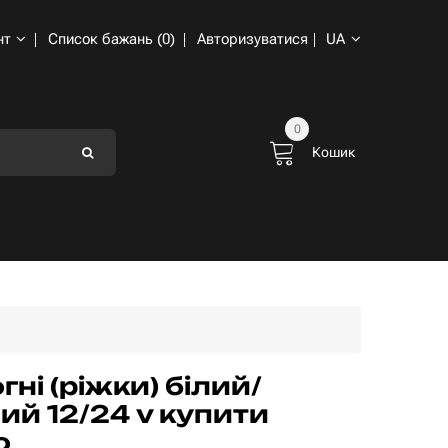
нт
Список бажань (0)
Авторизуватися
UA
0
Кошик
огні (ріжки) білий/
ий 12/24 v купити
о