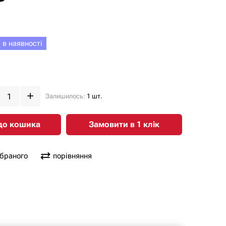
 в наявності
Залишилось:
1 шт.
до кошика
Замовити в 1 клiк
обраного
порівняння