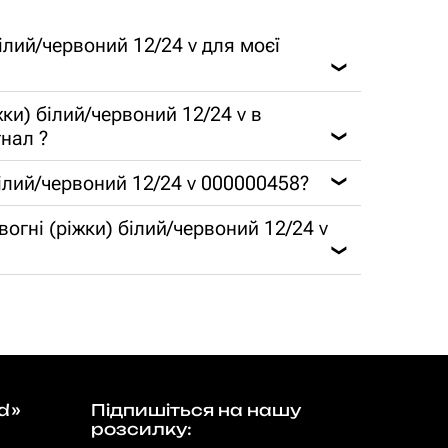
білий/червоний 12/24 v для моєї
❯
жки) білий/червоний 12/24 v в
гнал ?
❯
 білий/червоний 12/24 v 000000458?
❯
 вогні (ріжки) білий/червоний 12/24 v
❯
d»
Підпишіться на нашу
розсилку: