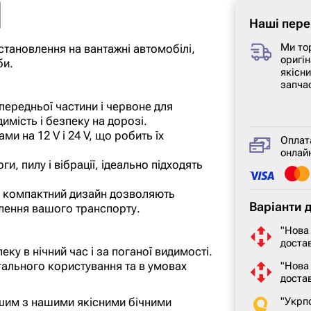
Наші пере
Ми то
 встановлення на вантажні автомобілі,
оригін
би.
якісн
запча
 передньої частини і червоне для
мість і безпеку на дорозі.
ми на 12 V і 24 V, що робить їх
Оплат
онлайн
ги, пилу і вібрації, ідеально підходять
і компактний дизайн дозволяють
Варіанти 
тлення вашого транспорту.
"Нова
достав
ку в нічний час і за поганої видимості.
гального користування та в умовах
"Нова
доста
"Укрп
ішим з нашими якісними бічними