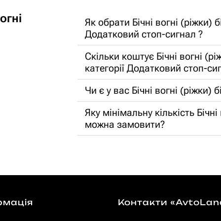
огні
Як обрати Бічні вогні (ріжки) 
Додатковий стоп-сигнал ?
Скільки коштує Бічні вогні (рі
категорії Додатковий стоп-си
Чи є у вас Бічні вогні (ріжки)
Яку мінімальну кількість Бічні
можна замовити?
рмація
Контакти «AvtoLan