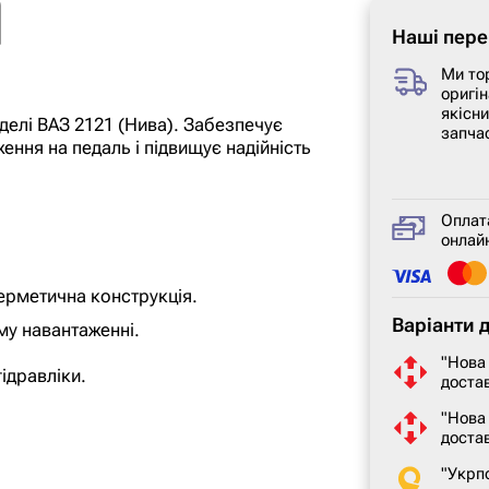
Наші пере
Ми то
оригін
якісн
делі ВАЗ 2121 (Нива). Забезпечує
запча
ння на педаль і підвищує надійність
Оплат
онлайн
.
герметична конструкція.
Варіанти 
му навантаженні.
"Нова
ідравліки.
достав
"Нова
доста
"Укрп