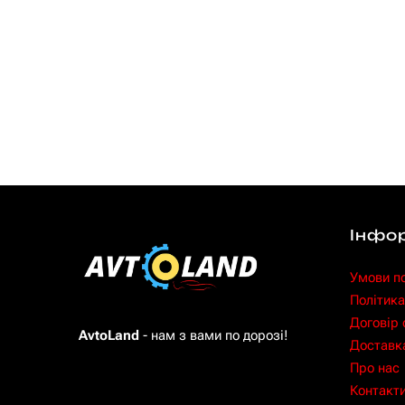
Інфо
Умови п
Політика
Договір
AvtoLand
- нам з вами по дорозі!
Доставка
Про нас
Контакт