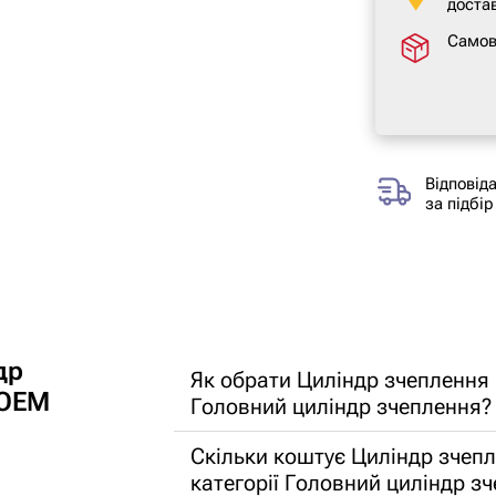
достав
Самов
Відповід
за підбір
др
Як обрати Циліндр зчеплення
 OEM
Головний циліндр зчеплення?
Скільки коштує Циліндр зчеп
категорії Головний циліндр з