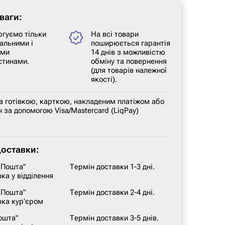
ваги:
ргуємо тільки
На всі товари
альними і
поширюється гарантія
ими
14 днів з можливістю
стинами.
обміну та повернення
(для товарів належної
якості).
а готівкою, карткою, накладеним платіжом або
 за допомогою Visa/Mastercard (LiqPay)
доставки:
 Пошта"
Термін доставки 1-3 дні.
ка у відділення
 Пошта"
Термін доставки 2-4 дні.
вка кур'єром
ошта"
Термін доставки 3-5 днів.