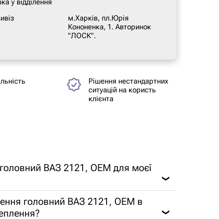
ка у відділення
ивіз
м.Харків, пл.Юрія
Кононенка, 1. Авторинок
"ЛОСК".
альність
Рішення нестандартних
ситуацій на користь
клієнта
 головний ВАЗ 2121, OEM для моєї
❯
лення головний ВАЗ 2121, OEM в
чеплення?
❯