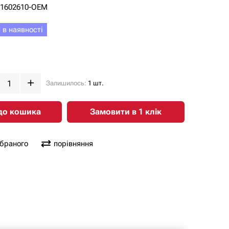
-1602610-OEM
 в наявності
Залишилось:
1 шт.
до кошика
Замовити в 1 клiк
обраного
порівняння