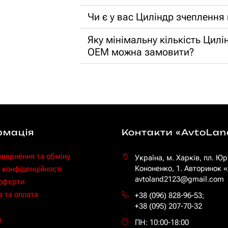
Чи є у вас Циліндр зчепленн
Яку мінімальну кількість Цил
OEM можна замовити?
рмація
Контакти «AvtoLan
овернення та обміну
Україна, м. Харків, пл. Юр
Кононенко, 1. Авторинок
 конфіденційності
avtoland2123@gmail.com
 оферти
 та оплата
+38 (096) 828-96-53
;
+38 (095) 207-70-32
и
ПН: 10:00-18:00