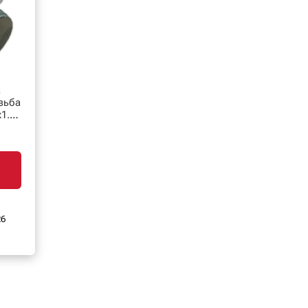
а
1.5
26