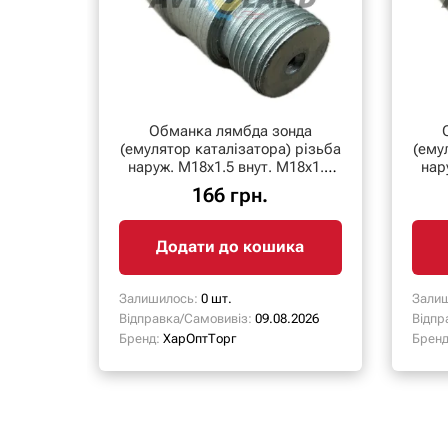
Обманка лямбда зонда
(емулятор каталізатора) різьба
(емуля
наруж. М18х1.5 внут. М18х1.5
нар
низька
166 грн.
Додати до кошика
Залишилось:
0 шт.
Залиш
Відправка/Самовивіз:
09.08.2026
Відпр
Бренд:
ХарОптТорг
Бренд