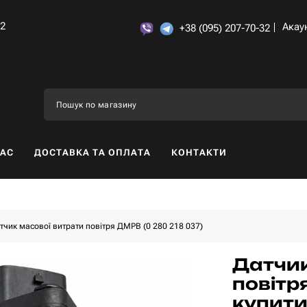
32
Акау
+38 (095) 207-70-32
НАС
ДОСТАВКА ТА ОПЛАТА
КОНТАКТИ
тчик масової витрати повітря ДМРВ (0 280 218 037)
Датчик
повітр
купити