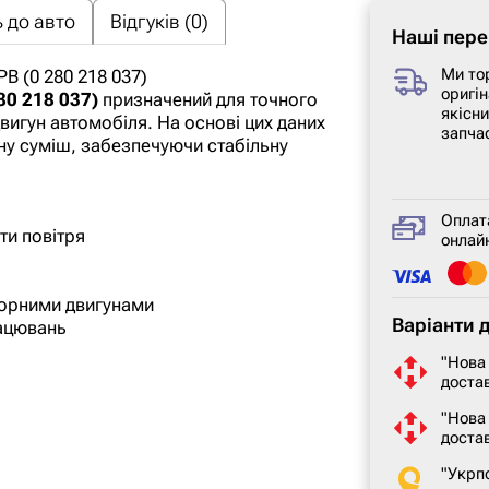
 до авто
Відгуків (0)
Наші пере
Ми то
В (0 280 218 037)
оригін
80 218 037)
призначений для точного
якісн
вигун автомобіля. На основі цих даних
запча
у суміш, забезпечуючи стабільну
Оплат
ти повітря
онлайн
торними двигунами
Варіанти 
рацювань
"Нова
достав
"Нова
доста
"Укрп