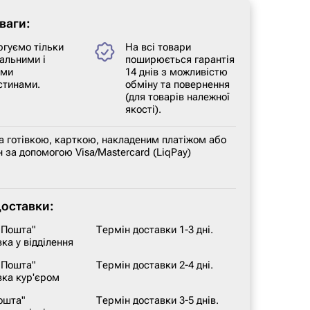
ваги:
ргуємо тільки
На всі товари
альними і
поширюється гарантія
ими
14 днів з можливістю
стинами.
обміну та повернення
(для товарів належної
якості).
а готівкою, карткою, накладеним платіжом або
 за допомогою Visa/Mastercard (LiqPay)
доставки:
 Пошта"
Термін доставки 1-3 дні.
ка у відділення
 Пошта"
Термін доставки 2-4 дні.
вка кур'єром
ошта"
Термін доставки 3-5 днів.