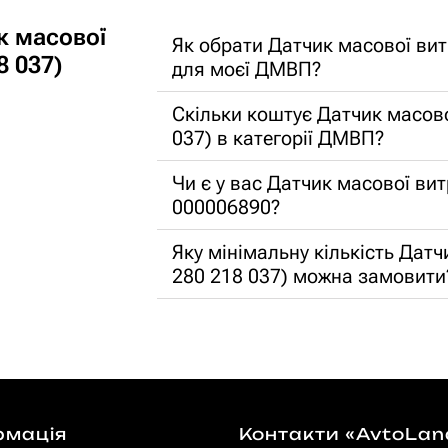
к масової
Як обрати Датчик масової вит
8 037)
для моєї ДМВП?
Скільки коштує Датчик масово
037) в категорії ДМВП?
Чи є у вас Датчик масової ви
000006890?
Яку мінімальну кількість Дат
280 218 037) можна замовити
рмація
Контакти «AvtoLan