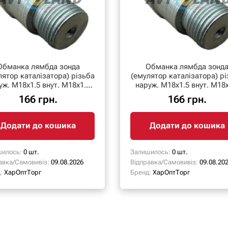
Обманка лямбда зонда
Обманка лямбда зонд
тор каталізатора) різьба
(емулятор каталізатора) різьба
уж. М18х1.5 внут. М18х1.5
наруж. М18х1.5 внут. М18х
низька
низька
166 грн.
166 грн.
Додати до кошика
Додати до кошика
илось:
0 шт.
Залишилось:
0 шт.
авка/Самовивіз:
09.08.2026
Відправка/Самовивіз:
09.08.20
:
ХарОптТорг
Бренд:
ХарОптТорг