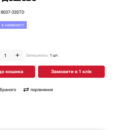
18037-33STD
 в наявності
Залишилось:
1 шт.
до кошика
Замовити в 1 клiк
обраного
порівняння