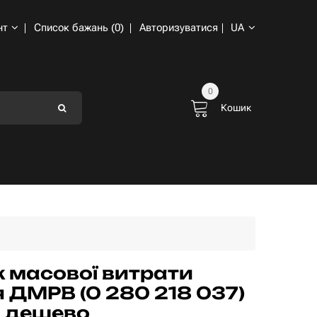
нт
Список бажань (0)
Авторизуватися
UA
0
Кошик
 масової витрати
я ДМРВ (0 280 218 037)
 дешево