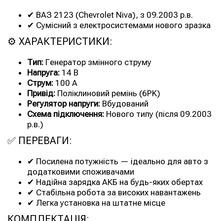
✔ ВАЗ 2123 (Chevrolet Niva), з 09.2003 р.в.
✔ Сумісний з електросистемами нового зразка
⚙ ХАРАКТЕРИСТИКИ:
Тип:
Генератор змінного струму
Напруга:
14 В
Струм:
100 А
Привід:
Поліклиновий ремінь (6PK)
Регулятор напруги:
Вбудований
Схема підключення:
Нового типу (після 09.2003
р.в.)
✅ ПЕРЕВАГИ:
✔ Посилена потужність — ідеально для авто з
додатковими споживачами
✔ Надійна зарядка АКБ на будь-яких обертах
✔ Стабільна робота за високих навантажень
✔ Легка установка на штатне місце
КОМПЛЕКТАЦІЯ: