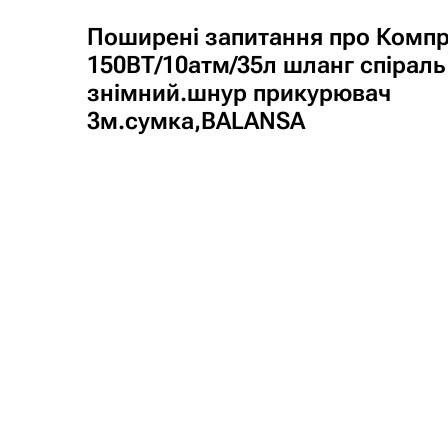
Поширені запитання про Комп
150ВТ/10атм/35л шланг спіраль
знімний.шнур прикурювач
3м.сумка,BALANSA