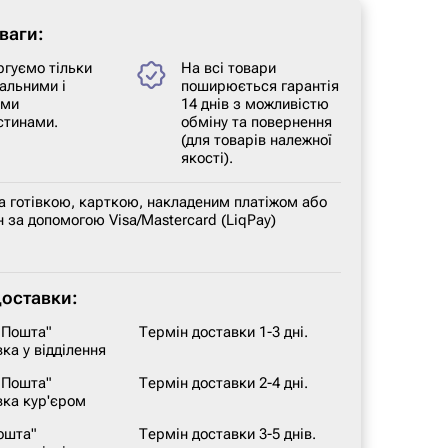
ваги:
ргуємо тільки
На всі товари
альними і
поширюється гарантія
ими
14 днів з можливістю
стинами.
обміну та повернення
(для товарів належної
якості).
а готівкою, карткою, накладеним платіжом або
 за допомогою Visa/Mastercard (LiqPay)
доставки:
 Пошта"
Термін доставки 1-3 дні.
ка у відділення
 Пошта"
Термін доставки 2-4 дні.
вка кур'єром
ошта"
Термін доставки 3-5 днів.