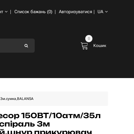
нт
Список бажань (0)
Авторизуватися
UA
0
Кошик
ч 3м.сумка,BALANSA
сор 150ВТ/10атм/35л
спіраль 3м
й.шнур прикурювач