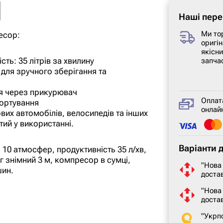
Наші пере
Ми то
есор:
оригін
якісн
ть: 35 літрів за хвилину
запча
 для зручного зберігання та
ня через прикурювач
Оплат
портування
онлайн
вих автомобілів, велосипедів та інших
тий у використанні.
Варіанти 
10 атмосфер, продуктивність 35 л/хв,
 знімний 3 м, компресор в сумці,
"Нова
шин.
достав
"Нова
доста
"Укрп