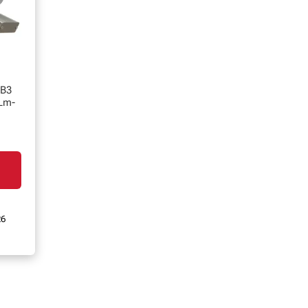
HB3
 Lm-
26