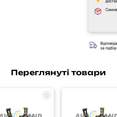
достав
Самов
Відповід
за підбір
Переглянуті товари