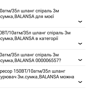
0атм/35л шланг спіраль 3м
.сумка,BALANSA для моєї
❯
0ВТ/10атм/35л шланг спіраль 3м
сумка,BALANSA в категорії
❯
10атм/35л шланг спіраль 3м
.сумка,BALANSA 000006557?
❯
мпресор 150ВТ/10атм/35л шланг
икурювач 3м.сумка,BALANSA можна
❯