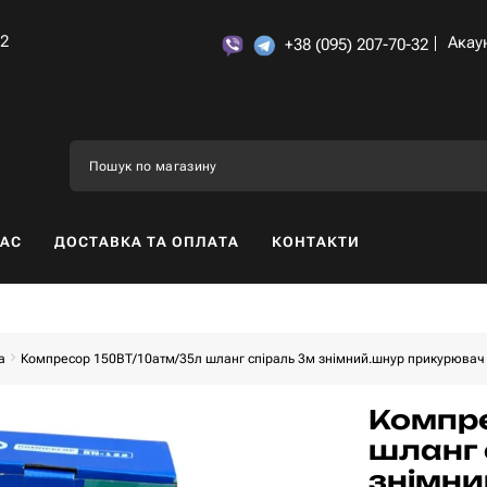
32
Акау
+38 (095) 207-70-32
НАС
ДОСТАВКА ТА ОПЛАТА
КОНТАКТИ
а
Компресор 150ВТ/10атм/35л шланг спіраль 3м знімний.шнур прикурюва
Компре
шланг 
знімни