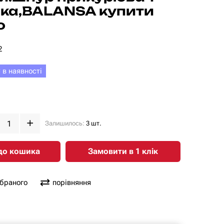
ка,BALANSA купити
о
2
 в наявності
Залишилось:
3 шт.
до кошика
Замовити в 1 клiк
обраного
порівняння