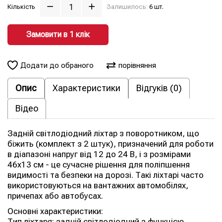
Кількість
Залишилось:
6 шт.
Замовити в 1 клiк
Додати до обраного
порівняння
Опис
Характеристики
Відгуків (0)
Відео
Задній світлодіодний ліхтар з поворотником, що
біжить (комплект з 2 штук), призначений для роботи
в діапазоні напруг від 12 до 24 В, і з розмірами
46х13 см - це сучасне рішення для поліпшення
видимості та безпеки на дорозі. Такі ліхтарі часто
використовуються на вантажних автомобілях,
причепах або автобусах.
Основні характеристики:
Тип ліхтаря: задній світлодіодний з функцією