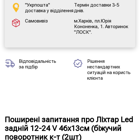
"Укрпошта"
Термін доставки 3-5
доставка у відділення
днів.
Самовивіз
м.Харків, пл.Юрія
Кононенка, 1. Авторинок
"ЛОСК".
Відповідальність
Рішення
за підбір
нестандартних
ситуацій на користь
клієнта
Поширені запитання про Ліхтар Led
задній 12-24 V 46х13см (біжучий
поворотник к-т (2шт)