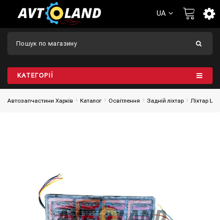
UA
КАТЕГОРІЇ
Автозапчастини Харків
Каталог
Освітлення
Задній ліхтар
Ліхтар Led