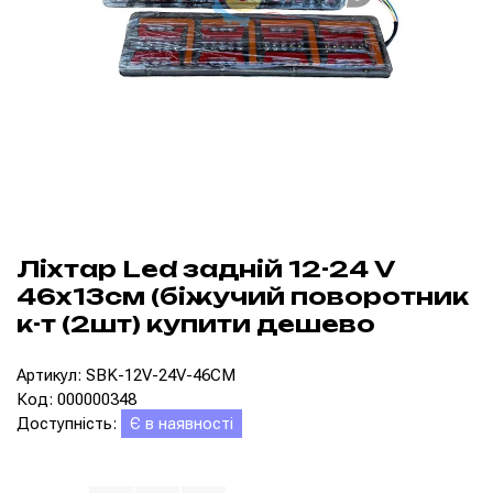
Ліхтар Led задній 12-24 V
46х13см (біжучий поворотник
к-т (2шт) купити дешево
Артикул: SBK-12V-24V-46CM
Код: 000000348
Доступність:
Є в наявності