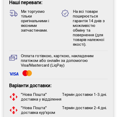
Наші переваги:
Ми торгуємо
На всі товари
тільки
поширюється
оригінальними і
гарантія 14 днів з
якісними
можливістю
запчастинами.
обміну та
повернення (для
товарів належної
якості).
Оплата готівкою, карткою, накладеним
платіжом або онлайн за допомогою
Visa/Mastercard (LiqPay)
Варіанти доставки:
"Нова Пошта"
Термін доставки 1-3 дні.
доставка у відділення
"Нова Пошта"
Термін доставки 2-4 дні.
доставка кур'єром