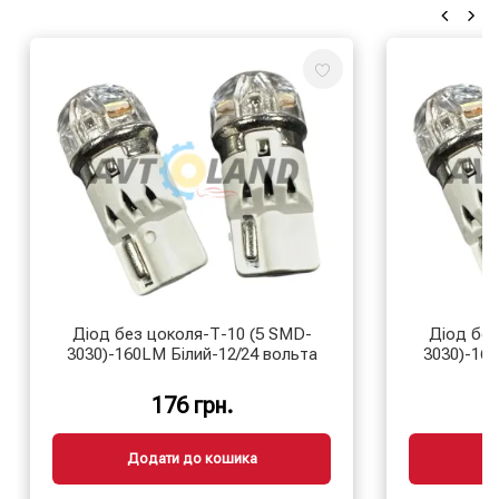
Діод без цоколя-Т-10 (5 SMD-
Діод без
3030)-160LM Білий-12/24 вольта
3030)-160
176 грн.
Додати до кошика
Д