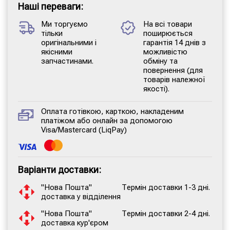
Наші переваги:
Ми торгуємо
На всі товари
тільки
поширюється
оригінальними і
гарантія 14 днів з
якісними
можливістю
запчастинами.
обміну та
повернення (для
товарів належної
якості).
Оплата готівкою, карткою, накладеним
платіжом або онлайн за допомогою
Visa/Mastercard (LiqPay)
Варіанти доставки:
"Нова Пошта"
Термін доставки 1-3 дні.
доставка у відділення
"Нова Пошта"
Термін доставки 2-4 дні.
доставка кур'єром