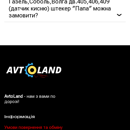
Газель,Соболь,Волга дв.405,406,409
(датчик кисню) штекер ″Папа″ можна
замовити?
❯
AvtoLand
- нам з вами по
дорозі!
Інформація
Умови повернення та обміну