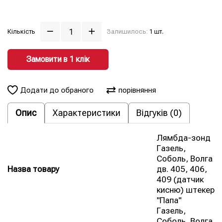
Кількість
Залишилось:
1 шт.
Замовити в 1 клiк
Додати до обраного
порівняння
Опис
Характеристики
Відгуків (0)
Лямбда-зонд
Газель,
Соболь, Волга
Назва товару
дв. 405, 406,
409 (датчик
кисню) штекер
"Папа"
Газель,
Соболь, Волга