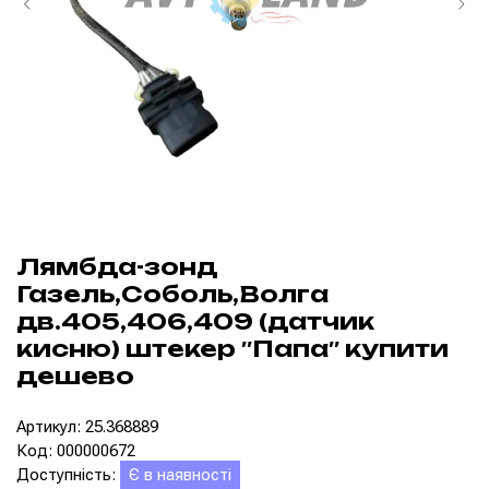
Лямбда-зонд
Газель,Соболь,Волга
дв.405,406,409 (датчик
кисню) штекер ″Папа″ купити
дешево
Артикул: 25.368889
Код: 000000672
Доступність:
Є в наявності