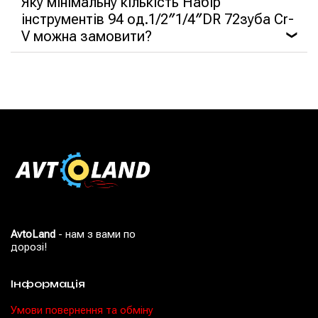
Яку мінімальну кількість Набір
інструментів 94 од.1/2″1/4″DR 72зуба Cr-
V можна замовити?
❯
AvtoLand
- нам з вами по
дорозі!
Інформація
Умови повернення та обміну