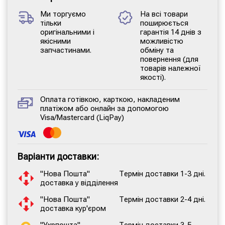
Ми торгуємо
На всі товари
тільки
поширюється
оригінальними і
гарантія 14 днів з
якісними
можливістю
запчастинами.
обміну та
повернення (для
товарів належної
якості).
Оплата готівкою, карткою, накладеним
платіжом або онлайн за допомогою
Visa/Mastercard (LiqPay)
Варіанти доставки:
"Нова Пошта"
Термін доставки 1-3 дні.
доставка у відділення
"Нова Пошта"
Термін доставки 2-4 дні.
доставка кур'єром
"Укрпошта"
Термін доставки 3-5