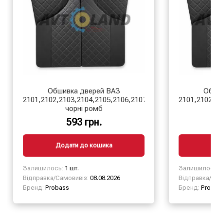
Обшивка дверей ВАЗ
Обш
2101,2102,2103,2104,2105,2106,2107
2101,2102,
чорні ромб
593 грн.
Додати до кошика
Д
Залишилось:
1 шт.
Залишилось
Відправка/Самовивіз:
08.08.2026
Відправка/Са
Бренд:
Probass
Бренд:
Proba