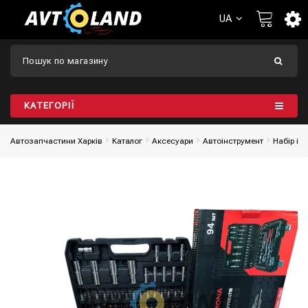
UA
КАТЕГОРІЇ
Автозапчастини Харків
Каталог
Аксесуари
Автоінструмент
Набір ін