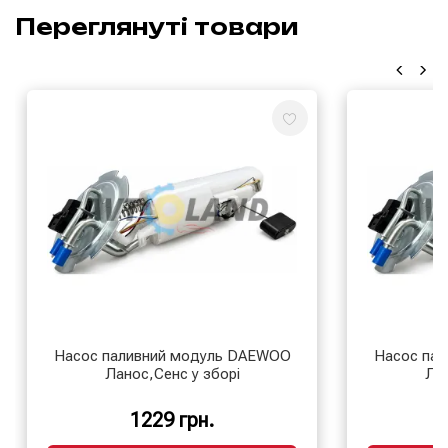
Переглянуті товари
Насос паливний модуль DAEWOO
Насос па
Ланос,Сенс у зборі
Лан
1229 грн.