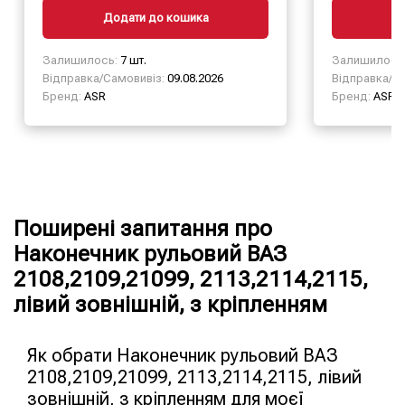
Додати до кошика
Д
Залишилось:
7 шт.
Залишилось
Відправка/Самовивіз:
09.08.2026
Відправка/Са
Бренд:
ASR
Бренд:
ASR
Поширені запитання про
Наконечник рульовий ВАЗ
2108,2109,21099, 2113,2114,2115,
лівий зовнішній, з кріпленням
Як обрати Наконечник рульовий ВАЗ
2108,2109,21099, 2113,2114,2115, лівий
зовнішній, з кріпленням для моєї