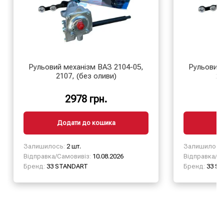
Рульовий механізм ВАЗ 2104-05,
Рульовий 
2107, (без оливи)
21
2978 грн.
Додати до кошика
Д
Залишилось:
2 шт.
Залишилось
Відправка/Самовивіз:
10.08.2026
Відправка/Са
Бренд:
33 STANDART
Бренд:
33 S