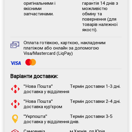
оригінальними і
гарантія 14 днів з
якісними
можливістю
запчастинами.
обміну та
повернення (для
товарів належної
якості).
Оплата готівкою, карткою, накладеним
платіжом або онлайн за допомогою
Visa/Mastercard (LiqPay)
Варіанти доставки:
"Нова Пошта"
Термін доставки 1-3 дні.
доставка у відділення
"Нова Пошта"
Термін доставки 2-4 дні.
доставка кур'єром
"Укрпошта"
Термін доставки 3-5
доставка у відділення
днів.
Самовивіз
м.Харків, пл.Юрія