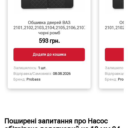
Обшивка дверей ВАЗ
Обш
2101,2102,2103,2104,2105,2106,2107
2101,2102,
чорні ромб
593 грн.
Додати до кошика
Д
Залишилось:
1 шт.
Залишилось
Відправка/Самовивіз:
08.08.2026
Відправка/Са
Бренд:
Probass
Бренд:
Proba
Поширені запитання про Насос