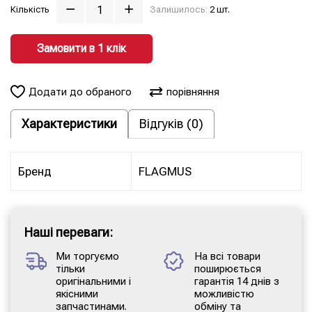
Кількість
Залишилось:
2 шт.
Замовити в 1 клiк
Додати до обраного
порівняння
Характеристики
Відгуків (0)
Бренд
FLAGMUS
Наші переваги:
Ми торгуємо
На всі товари
тільки
поширюється
оригінальними і
гарантія 14 днів з
якісними
можливістю
запчастинами.
обміну та