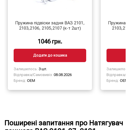
Пружина підвіски задня ВАЗ 2101,
Пружина пі
2103,2106, 2105,2107 (к-т 2шт)
2103,210
1046 грн.
Додати до кошика
Д
Залишилось:
3 шт.
Залишилось
Відправка/Самовивіз:
08.08.2026
Відправка/Са
Бренд:
OEM
Бренд:
OEM
Поширені запитання про Натягувач