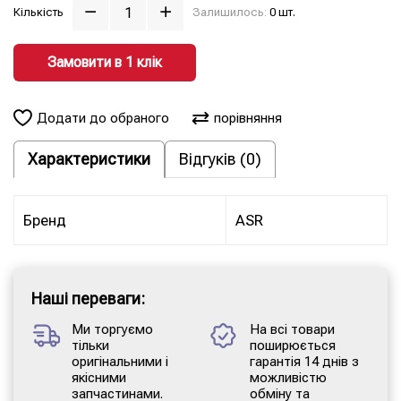
Кількість
Залишилось:
0 шт.
Замовити в 1 клiк
Додати до обраного
порівняння
Характеристики
Відгуків (0)
Бренд
ASR
Наші переваги:
Ми торгуємо
На всі товари
тільки
поширюється
оригінальними і
гарантія 14 днів з
якісними
можливістю
запчастинами.
обміну та