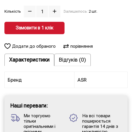
Кількість
Залишилось:
2 шт.
Замовити в 1 клiк
Додати до обраного
порівняння
Характеристики
Відгуків (0)
Бренд
ASR
Наші переваги:
Ми торгуємо
На всі товари
тільки
поширюється
оригінальними і
гарантія 14 днів з
якісними
можливістю