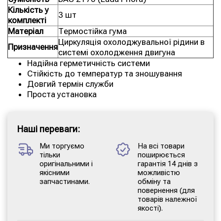
Кількість у
3 шт
комплекті
Матеріал
Термостійка гума
Циркуляція охолоджувальної рідини в
Призначення
системі охолодження двигуна
Надійна герметичність системи
Стійкість до температур та зношування
Довгий термін служби
Проста установка
Наші переваги:
Ми торгуємо
На всі товари
тільки
поширюється
оригінальними і
гарантія 14 днів з
якісними
можливістю
запчастинами.
обміну та
повернення (для
товарів належної
якості).