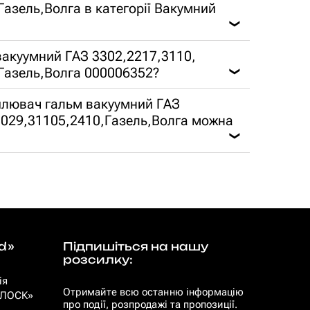
азель,Волга в категорії Вакумний
❯
вакуумний ГАЗ 3302,2217,3110,
Газель,Волга 000006352?
❯
силювач гальм вакуумний ГАЗ
1029,31105,2410,Газель,Волга можна
❯
d»
Підпишіться на нашу
розсилку:
ія
Отримайте всю останню інформацію
 «ЛОСК»
про події, розпродажі та пропозиції.