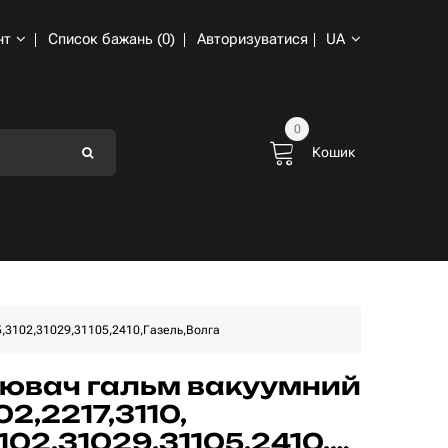
нт
Список бажань (0)
Авторизуватися
UA
0
Кошик
,3102,31029,31105,2410,Газель,Волга
ювач гальм вакуумний
02,2217,3110,
102,31029,31105,2410,Газель