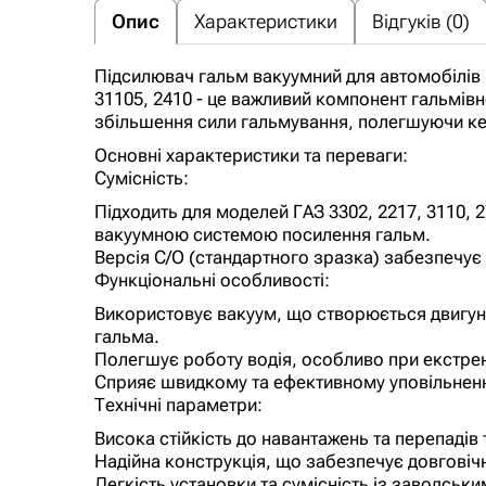
Опис
Характеристики
Відгуків (0)
Підсилювач гальм вакуумний для автомобілів Г
31105, 2410 - це важливий компонент гальмівн
збільшення сили гальмування, полегшуючи к
Основні характеристики та переваги:
Сумісність:
Підходить для моделей ГАЗ 3302, 2217, 3110, 2
вакуумною системою посилення гальм.
Версія С/О (стандартного зразка) забезпечує 
Функціональні особливості:
Використовує вакуум, що створюється двигун
гальма.
Полегшує роботу водія, особливо при екстре
Сприяє швидкому та ефективному уповільнен
Технічні параметри:
Висока стійкість до навантажень та перепадів
Надійна конструкція, що забезпечує довговічні
Легкість установки та сумісність із заводськ