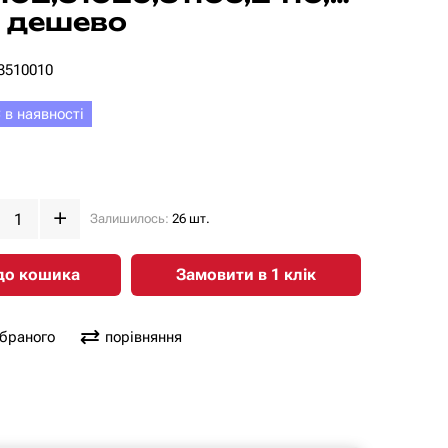
 дешево
-3510010
 в наявності
Залишилось:
26 шт.
до кошика
Замовити в 1 клiк
обраного
порівняння