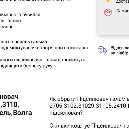
достав
Самов
льмівного зусилля.
ль гальма.
ванні.
ння на педаль гальма.
підсмоктування повітря при натисканні
Відповід
за підбір
умного підсилювача гальм допоможуть
підвищити безпеку руху.
лювач
Як обрати Підсилювач гальм 
,3110,
2705,3102,31029,31105,2410,
зель,Волга
підсилювач?
Скільки коштує Підсилювач г