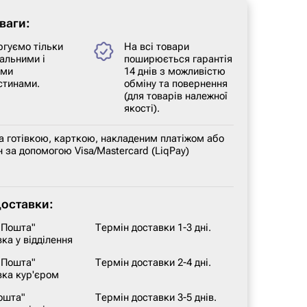
ваги:
ргуємо тільки
На всі товари
альними і
поширюється гарантія
ими
14 днів з можливістю
стинами.
обміну та повернення
(для товарів належної
якості).
а готівкою, карткою, накладеним платіжом або
 за допомогою Visa/Mastercard (LiqPay)
доставки:
 Пошта"
Термін доставки 1-3 дні.
ка у відділення
 Пошта"
Термін доставки 2-4 дні.
вка кур'єром
ошта"
Термін доставки 3-5 днів.