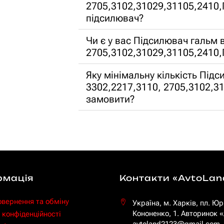
2705,3102,31029,31105,2410,Г
підсилювач?
Чи є у вас Підсилювач гальм 
2705,3102,31029,31105,2410,
Яку мінімальну кількість Під
3302,2217,3110, 2705,3102,3
замовити?
рмація
Контакти «AvtoLan
овернення та обміну
Україна, м. Харків, пл. Юр
Кононенко, 1. Авторинок
 конфіденційності
avtoland2123@gmail.com