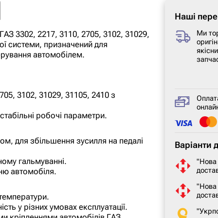
Наші пере
Ми то
АЗ 3302, 2217, 3110, 2705, 3102, 31029,
оригін
ої системи, призначений для
якісн
ерування автомобілем.
запча
705, 3102, 31029, 31105, 2410 з
Оплат
онлайн
стабільні робочі параметри.
ом, для збільшення зусилля на педалі
Варіанти 
ному гальмуванні.
"Нова
достав
ню автомобіля.
"Нова
доста
 температури.
сть у різних умовах експлуатації.
"Укрп
ими кріпленнями автомобілів ГАЗ.