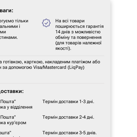
ваги:
ргуємо тільки
На всі товари
альними і
поширюється гарантія
ими
14 днів з можливістю
стинами.
обміну та повернення
(для товарів належної
якості).
а готівкою, карткою, накладеним платіжом або
 за допомогою Visa/Mastercard (LiqPay)
доставки:
 Пошта"
Термін доставки 1-3 дні.
ка у відділення
 Пошта"
Термін доставки 2-4 дні.
вка кур'єром
ошта"
Термін доставки 3-5 днів.