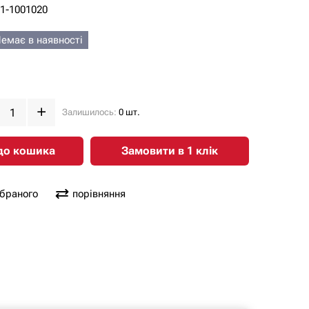
01-1001020
емає в наявності
Залишилось:
0 шт.
до кошика
Замовити в 1 клiк
обраного
порівняння