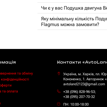
Чи є у вас Подушка двигуна В
Яку мінімальну кількість Под
Flagmus можна замовити?
рмація
Контакти «AvtoLan
овернення та обміну
Україна, м. Харків, пл. Юр
Кононенко, 1. Авторинок
 конфіденційності
avtoland2123@gmail.com
 оферти
 та оплата
+38 (096) 828-96-53
;
+38 (095) 207-70-32
и
ПН: 10:00-18:00