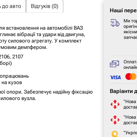
 до авто
Відгуків (0)
Наші пере
Ми то
оригін
ля встановлення на автомобілі ВАЗ
якісн
инає вібрації та удари від двигуна,
запча
ту силового агрегату. У комплект
 гумовим демпфером.
2106, 2107
Оплат
борі)
онлайн
оопрацювань
 на кузов
Варіанти 
ої опори. Забезпечує надійну фіксацію
силового вузла.
"Нова
достав
"Нова
доста
"Укрп