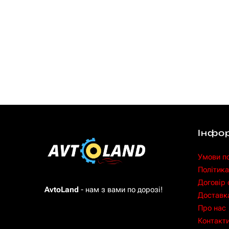
Інфо
Умови п
Політика
Договір
AvtoLand
- нам з вами по дорозі!
Доставка
Про нас
Контакт