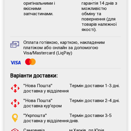
оригінальними і
гарантія 14 днів з
якісними
можливістю
запчастинами.
обміну та
повернення (для
товарів належної
якості).
Оплата готівкою, карткою, накладеним
платіжом або онлайн за допомогою
Visa/Mastercard (LiqPay)
Варіанти доставки:
"Нова Пошта"
Термін доставки 1-3 дні.
доставка у відділення
"Нова Пошта"
Термін доставки 2-4 дні.
доставка кур'єром
"Укрпошта"
Термін доставки 3-5
доставка у відділення
днів.
Самовивіз
м.Харків, пл.Юрія