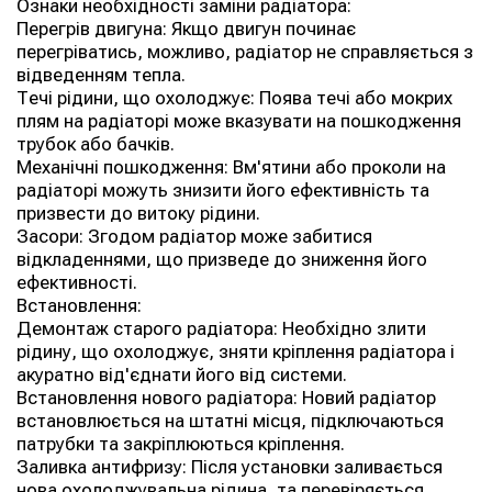
Ознаки необхідності заміни радіатора:
Перегрів двигуна: Якщо двигун починає
перегріватись, можливо, радіатор не справляється з
відведенням тепла.
Течі рідини, що охолоджує: Поява течі або мокрих
плям на радіаторі може вказувати на пошкодження
трубок або бачків.
Механічні пошкодження: Вм'ятини або проколи на
радіаторі можуть знизити його ефективність та
призвести до витоку рідини.
Засори: Згодом радіатор може забитися
відкладеннями, що призведе до зниження його
ефективності.
Встановлення:
Демонтаж старого радіатора: Необхідно злити
рідину, що охолоджує, зняти кріплення радіатора і
акуратно від'єднати його від системи.
Встановлення нового радіатора: Новий радіатор
встановлюється на штатні місця, підключаються
патрубки та закріплюються кріплення.
Заливка антифризу: Після установки заливається
нова охолоджувальна рідина, та перевіряється