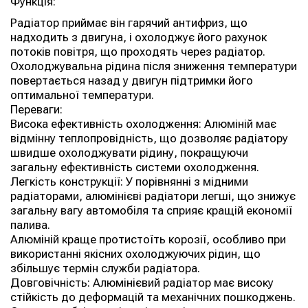
Функція:
Радіатор приймає він гарячий антифриз, що
надходить з двигуна, і охолоджує його рахунок
потоків повітря, що проходять через радіатор.
Охолоджувальна рідина після зниження температури
повертається назад у двигун підтримки його
оптимальної температури.
Переваги:
Висока ефективність охолодження: Алюміній має
відмінну теплопровідність, що дозволяє радіатору
швидше охолоджувати рідину, покращуючи
загальну ефективність системи охолодження.
Легкість конструкції: У порівнянні з мідними
радіаторами, алюмінієві радіатори легші, що знижує
загальну вагу автомобіля та сприяє кращій економії
палива.
Алюміній краще протистоїть корозії, особливо при
використанні якісних охолоджуючих рідин, що
збільшує термін служби радіатора.
Довговічність: Алюмінієвий радіатор має високу
стійкість до деформацій та механічних пошкоджень.