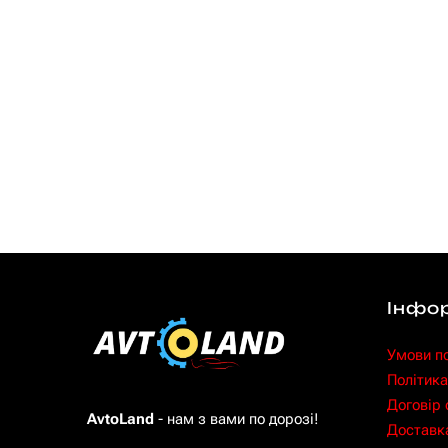
Інфо
Умови п
Політика
Договір
AvtoLand
- нам з вами по дорозі!
Доставка