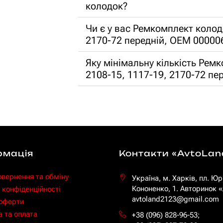
колодок?
Чи є у вас Ремкомплект колод
2170-72 передній, OEM 00000
Яку мінімальну кількість Рем
2108-15, 1117-19, 2170-72 п
рмація
Контакти «AvtoLan
овернення та обміну
Україна, м. Харків, пл. Юр
Кононенко, 1. Авторинок
 конфіденційності
avtoland2123@gmail.com
 оферти
 та оплата
+38 (096) 828-96-53
;