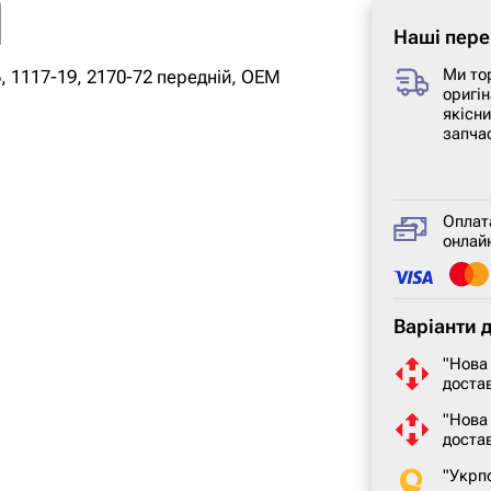
Наші пере
Ми то
 1117-19, 2170-72 передній, OEM
оригін
якісн
запча
Оплат
онлайн
Варіанти 
"Нова
достав
"Нова
доста
"Укрп