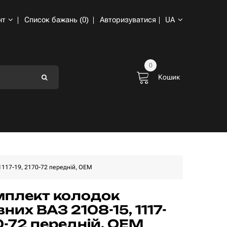
нт
Список бажань (0)
Авторизуватися
UA
0
Кошик
1117-19, 2170-72 передній, OEM
плект колодок
них ВАЗ 2108-15, 1117-
70-72 передній, OEM