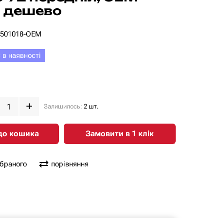
 дешево
3501018-OEM
 в наявності
Залишилось:
2 шт.
до кошика
Замовити в 1 клiк
обраного
порівняння