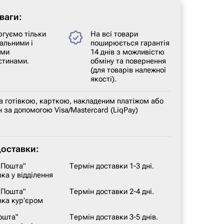
ваги:
ргуємо тільки
На всі товари
альними і
поширюється гарантія
ими
14 днів з можливістю
стинами.
обміну та повернення
(для товарів належної
якості).
а готівкою, карткою, накладеним платіжом або
 за допомогою Visa/Mastercard (LiqPay)
доставки:
 Пошта"
Термін доставки 1-3 дні.
ка у відділення
 Пошта"
Термін доставки 2-4 дні.
вка кур'єром
ошта"
Термін доставки 3-5 днів.