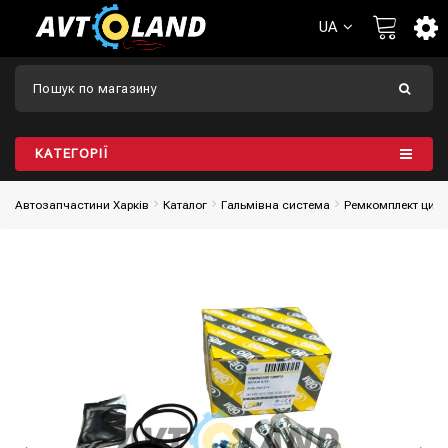
UA
КАТЕГОРІЇ
Автозапчастини Харків
Каталог
Гальмівна система
Ремкомплект цилі