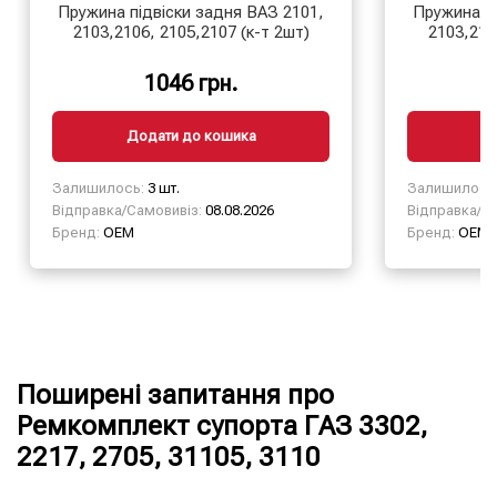
Пружина підвіски задня ВАЗ 2101,
Пружина пі
2103,2106, 2105,2107 (к-т 2шт)
2103,210
1046 грн.
Додати до кошика
Д
Залишилось:
3 шт.
Залишилось
Відправка/Самовивіз:
08.08.2026
Відправка/Са
Бренд:
OEM
Бренд:
OEM
Поширені запитання про
Ремкомплект супорта ГАЗ 3302,
2217, 2705, 31105, 3110