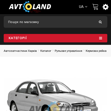
UA
КАТЕГОРІЇ
Автозапчастини Харків
Каталог
Рульове управління
Кермова рейка