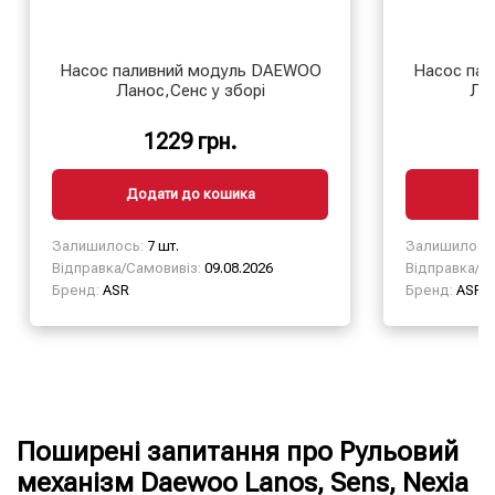
Насос паливний модуль DAEWOO
Насос па
Ланос,Сенс у зборі
Лан
1229 грн.
Додати до кошика
Д
Залишилось:
7 шт.
Залишилось
Відправка/Самовивіз:
09.08.2026
Відправка/Са
Бренд:
ASR
Бренд:
ASR
Поширені запитання про Рульовий
механізм Daewoo Lanos, Sens, Nexia