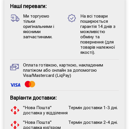
Наші переваги:
Ми торгуємо
На всі товари
тільки
поширюється
оригінальними і
гарантія 14 днів з
якісними
можливістю
запчастинами.
обміну та
повернення (для
товарів належної
якості).
Оплата готівкою, карткою, накладеним
платіжом або онлайн за допомогою
Visa/Mastercard (LiqPay)
Варіанти доставки:
"Нова Пошта"
Термін доставки 1-3 дні.
доставка у відділення
"Нова Пошта"
Термін доставки 2-4 дні.
доставка кур'єром