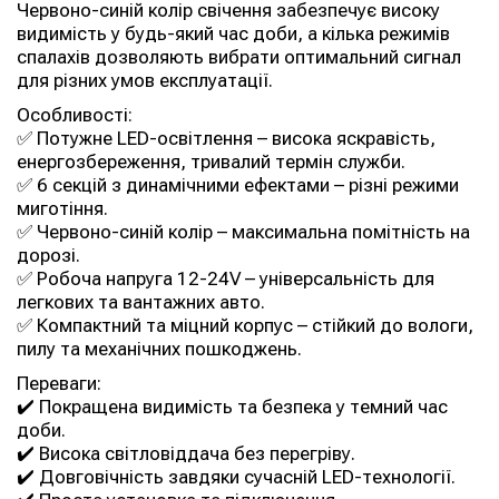
Червоно-синій колір свічення забезпечує високу
видимість у будь-який час доби, а кілька режимів
спалахів дозволяють вибрати оптимальний сигнал
для різних умов експлуатації.
Особливості:
✅ Потужне LED-освітлення – висока яскравість,
енергозбереження, тривалий термін служби.
✅ 6 секцій з динамічними ефектами – різні режими
миготіння.
✅ Червоно-синій колір – максимальна помітність на
дорозі.
✅ Робоча напруга 12-24V – універсальність для
легкових та вантажних авто.
✅ Компактний та міцний корпус – стійкий до вологи,
пилу та механічних пошкоджень.
Переваги:
✔️ Покращена видимість та безпека у темний час
доби.
✔️ Висока світловіддача без перегріву.
✔️ Довговічність завдяки сучасній LED-технології.