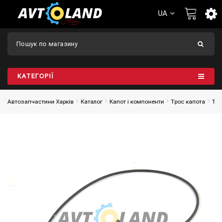
UA
КАТЕГОРІЇ
Автозапчастини Харків
Каталог
Капот і компоненти
Трос капота
Тро