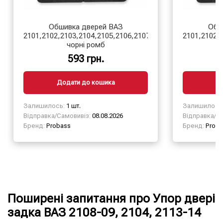
Обшивка дверей ВАЗ
Обш
2101,2102,2103,2104,2105,2106,2107
2101,2102,
чорні ромб
593 грн.
Додати до кошика
Д
Залишилось:
1 шт.
Залишилось
Відправка/Самовивіз:
08.08.2026
Відправка/Са
Бренд:
Probass
Бренд:
Proba
Поширені запитання про Упор двері
задка ВАЗ 2108-09, 2104, 2113-14