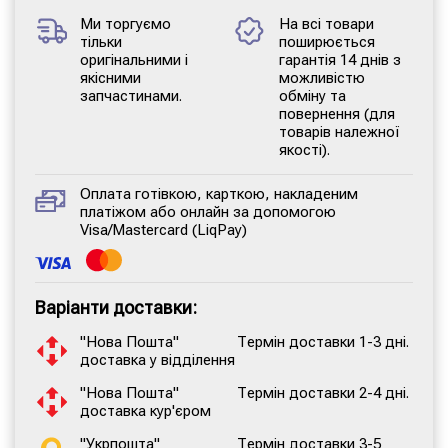
Ми торгуємо
На всі товари
тільки
поширюється
оригінальними і
гарантія 14 днів з
якісними
можливістю
запчастинами.
обміну та
повернення (для
товарів належної
якості).
Оплата готівкою, карткою, накладеним
платіжом або онлайн за допомогою
Visa/Mastercard (LiqPay)
Варіанти доставки:
"Нова Пошта"
Термін доставки 1-3 дні.
доставка у відділення
"Нова Пошта"
Термін доставки 2-4 дні.
доставка кур'єром
"Укрпошта"
Термін доставки 3-5