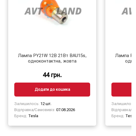
Лампа PY21W 12В 21Вт BAU15s,
Лампа PY
одноконтактна, жовта
одно
44 грн.
Додати до кошика
Д
Залишилось:
12 шт.
Залишилось
Відправка/Самовивіз:
07.08.2026
Відправка/Са
Бренд:
Tesla
Бренд:
Tesla