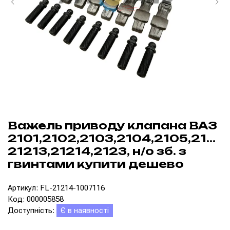
Важель приводу клапана ВАЗ
2101,2102,2103,2104,2105,2106,
21213,21214,2123, н/о зб. з
гвинтами купити дешево
Артикул: FL-21214-1007116
Код: 000005858
Доступність:
Є в наявності