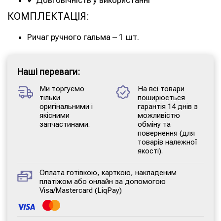
✔ Довговічність у використанні
КОМПЛЕКТАЦІЯ:
Ричаг ручного гальма – 1 шт.
Наші переваги:
Ми торгуємо
На всі товари
тільки
поширюється
оригінальними і
гарантія 14 днів з
якісними
можливістю
запчастинами.
обміну та
повернення (для
товарів належної
якості).
Оплата готівкою, карткою, накладеним
платіжом або онлайн за допомогою
Visa/Mastercard (LiqPay)